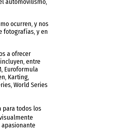
el automovilismo,
omo ocurren, y nos
fotografías, y en
s a ofrecer
ncluyen, entre
TM, Euroformula
n, Karting,
eries, World Series
 para todos los
 visualmente
l apasionante