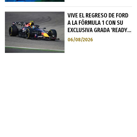
VIVE EL REGRESO DE FORD
A LA FÓRMULA 1 CON SU
EXCLUSIVA GRADA 'READY
SET FORD'
06/08/2026
Tercer premio a la máxima