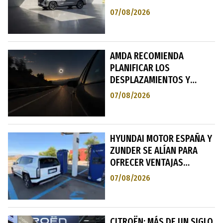
FAMILIAS ESPAÑOLAS
07/08/2026
AMDA RECOMIENDA
PLANIFICAR LOS
DESPLAZAMIENTOS Y
EXTREMAR LA PRUDENCIA
07/08/2026
ANTE EL ECLIPSE SOLAR
DEL 12 DE AGOSTO
HYUNDAI MOTOR ESPAÑA Y
ZUNDER SE ALÍAN PARA
OFRECER VENTAJAS
EXCLUSIVAS DE CARGA
07/08/2026
RÁPIDA A LOS CLIENTES DE
VEHÍCULOS ELÉCTRICOS
CITROËN: MÁS DE UN SIGLO