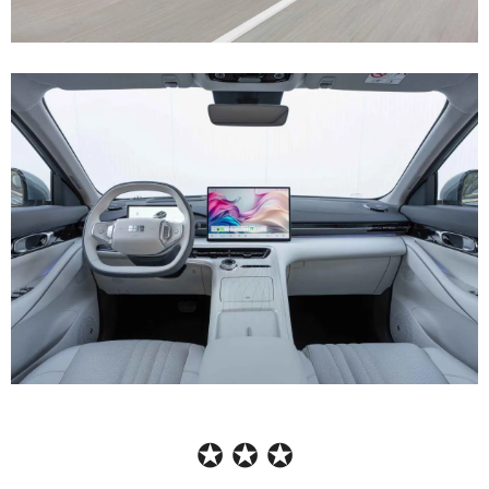
✪ ✪ ✪