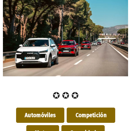
✪ ✪ ✪
Automóviles
Competición