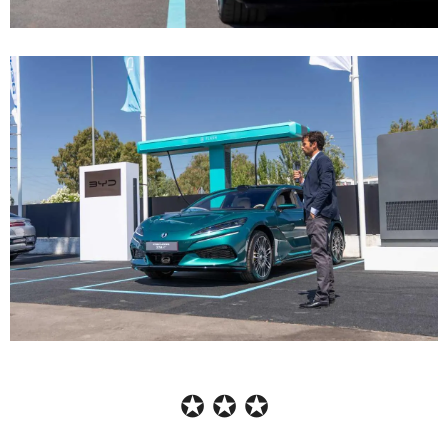
✪ ✪ ✪