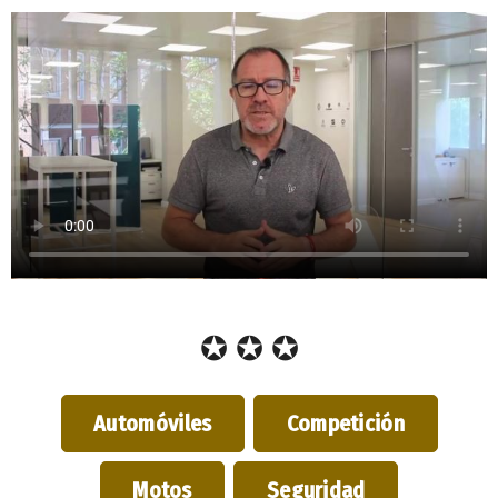
✪ ✪ ✪
Automóviles
Competición
Motos
Seguridad