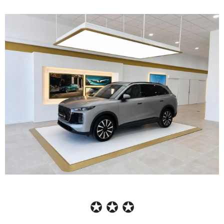
✪ ✪ ✪