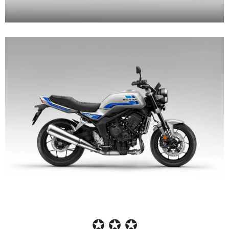
✪ ✪ ✪