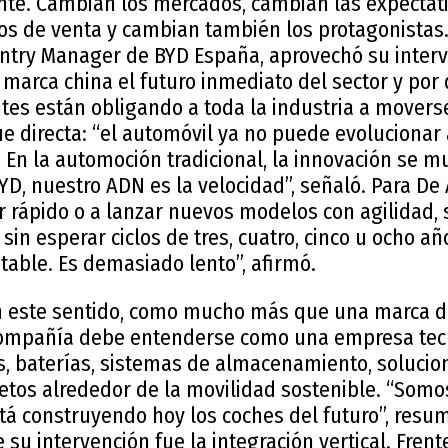
ente. Cambian los mercados, cambian las expectati
s de venta y cambian también los protagonistas.
untry Manager de BYD España, aprovechó su inter
 marca china el futuro inmediato del sector y por
tes están obligando a toda la industria a moverse
fue directa: “el automóvil ya no puede evolucionar 
s. En la automoción tradicional, la innovación se
D, nuestro ADN es la velocidad”, señaló. Para De 
er rápido o a lanzar nuevos modelos con agilidad, 
 sin esperar ciclos de tres, cuatro, cinco u ocho a
ptable. Es demasiado lento”, afirmó.
n este sentido, como mucho más que una marca d
 compañía debe entenderse como una empresa tec
s, baterías, sistemas de almacenamiento, solucio
tos alrededor de la movilidad sostenible. “Somo
á construyendo hoy los coches del futuro”, resum
 su intervención fue la integración vertical. Fren