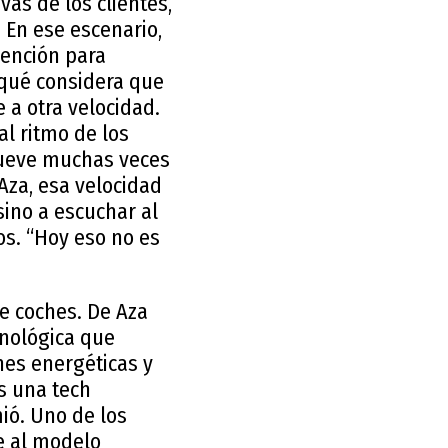
vas de los clientes,
 En ese escenario,
vención para
 qué considera que
 a otra velocidad.
al ritmo de los
 mueve muchas veces
Aza, esa velocidad
sino a escuchar al
ños. “Hoy eso no es
e coches. De Aza
nológica que
nes energéticas y
s una tech
ió. Uno de los
te al modelo