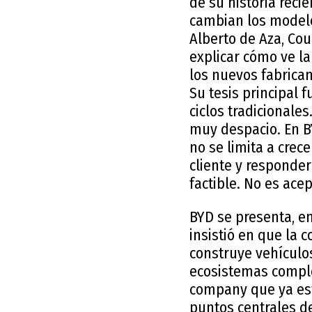
de su historia reci
cambian los modelo
Alberto de Aza, Co
explicar cómo ve la
los nuevos fabrican
Su tesis principal 
ciclos tradicionale
muy despacio. En BY
no se limita a crec
cliente y responder
factible. No es ace
BYD se presenta, e
insistió en que la
construye vehículo
ecosistemas comple
company que ya est
puntos centrales de