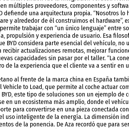
o en múltiples proveedores, componentes y softw
YD defiende una arquitectura propia. “Nosotros lo
are y alrededor de él construimos el hardware”, e
permite trabajar con “un único lenguaje” entre sof
ía, propulsión y experiencia de usuario. Esa filoso
e BYD considera parte esencial del vehículo, no u
 recibir actualizaciones remotas, mejorar funcio
evas capacidades sin pasar por el taller. “La cone
ro de la experiencia que el cliente va a sentir en 
oletano al frente de la marca china en España tamb
l Vehicle to Load, que permite al coche actuar co
a BYD, este tipo de soluciones son un ejemplo de 
se en un ecosistema más amplio, donde el vehícul
rte para convertirse en una pieza conectada con 
 uso inteligente de la energía. La dimensión indu
ntos de la ponencia. De Aza recordó que para se