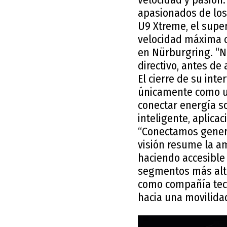
apasionados de los
U9 Xtreme, el super
velocidad máxima c
en Nürburgring. “N
directivo, antes de
El cierre de su int
únicamente como un
conectar energía s
inteligente, aplica
“Conectamos genera
visión resume la a
haciendo accesible
segmentos más alto
como compañía tecn
hacia una movilidad