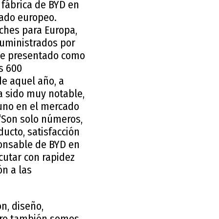
 fábrica de BYD en
cado europeo.
oches para Europa,
suministrados por
fue presentado como
s 600
de aquel año, a
a sido muy notable,
uno en el mercado
“Son solo números,
ducto, satisfacción
ponsable de BYD en
cutar con rapidez
ón a las
n, diseño,
pero también somos