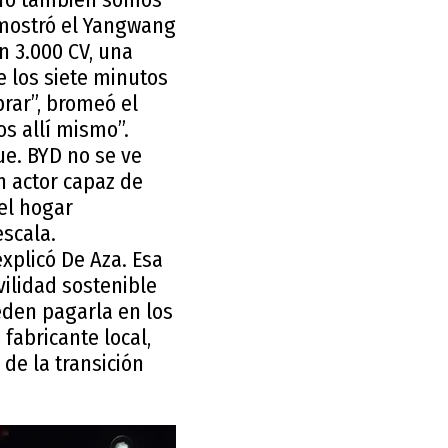
 mostró el Yangwang
n 3.000 CV, una
e los siete minutos
rar”, bromeó el
os allí mismo”.
ue. BYD no se ve
n actor capaz de
el hogar
escala.
xplicó De Aza. Esa
ilidad sostenible
eden pagarla en los
abricante local,
de la transición