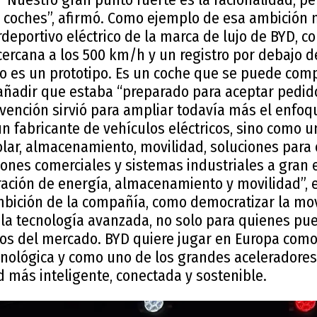
 coches”, afirmó. Como ejemplo de esa ambición
deportivo eléctrico de la marca de lujo de BYD, co
ercana a los 500 km/h y un registro por debajo d
o es un prototipo. Es un coche que se puede comp
 añadir que estaba “preparado para aceptar pedid
ervención sirvió para ampliar todavía más el enfoq
 fabricante de vehículos eléctricos, sino como u
olar, almacenamiento, movilidad, soluciones para 
ciones comerciales y sistemas industriales a gran 
ción de energía, almacenamiento y movilidad”, e
mbición de la compañía, como democratizar la mov
 la tecnología avanzada, no solo para quienes pu
s del mercado. BYD quiere jugar en Europa como f
ológica y como uno de los grandes aceleradores 
 más inteligente, conectada y sostenible.