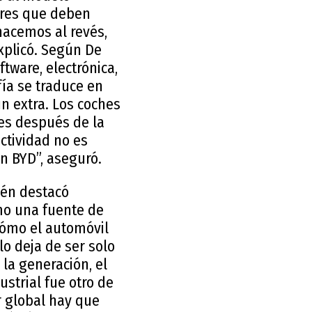
ares que deben
 hacemos al revés,
xplicó. Según De
tware, electrónica,
fía se traduce en
n extra. Los coches
nes después de la
ctividad no es
un BYD”, aseguró.
ién destacó
mo una fuente de
cómo el automóvil
o deja de ser solo
la generación, el
strial fue otro de
r global hay que