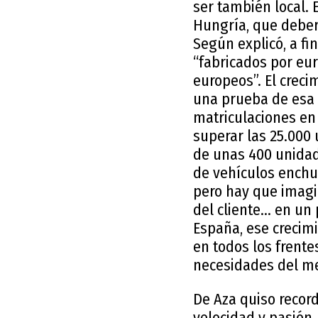
ser también local. 
Hungría, que deber
Según explicó, a fi
“fabricados por eu
europeos”. El crec
una prueba de esa 
matriculaciones en 
superar las 25.000 
de unas 400 unidad
de vehículos enchu
pero hay que imagin
del cliente… en un 
España, ese crecimi
en todos los frente
necesidades del m
De Aza quiso recor
velocidad y pasión.