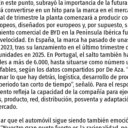
En este punto, subrayó la importancia de la futura
á convertirse en un hito para la marca en el mer
nal de trimestre la planta comenzará a producir c
ropeos, diseñados por europeos y, por supuesto, 
imiento comercial de BYD en la Península Ibérica 
velocidad. En España, la marca ha pasado de una
2023, tras su lanzamiento en el último trimestre 
unidades en 2025. En Portugal, el salto también h
es a más de 6.000, hasta situarse como número 
fables, según los datos compartidos por De Aza. 
ar lo que hay detrás, logística, desarrollo de pro
periodo tan corto de tiempo”, señaló. Para el res
ento refleja la capacidad de la compañía para eje
s, producto, red, distribución, posventa y adaptaci
ercado.
dar que el automóvil sigue siendo también emoció
 “Nuestro gran punto fuerte es la racionalidad, 