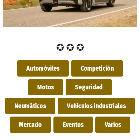
✪ ✪ ✪
Automóviles
Competición
Motos
Seguridad
Neumáticos
Vehículos industriales
Mercado
Eventos
Varios