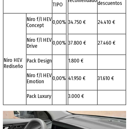
recomendado
descuentos
TIPO
Niro f/l HEV
0,00%
34.750 €
24.410 €
Concept
Niro f/l HEV
0,00%
37.800 €
27.460 €
Drive
Niro HEV
Pack Design
1.800 €
Rediseño
Niro f/l HEV
0,00%
41.950 €
31.610 €
Emotion
Pack Luxury
3.000 €