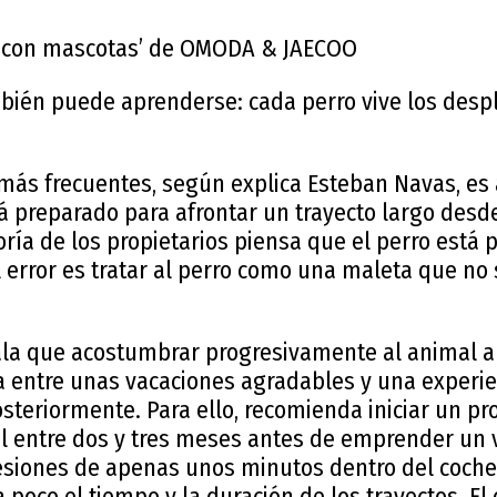
ar con mascotas’ de OMODA & JAECOO
mbién puede aprenderse: cada perro vive los des
 más frecuentes, según explica Esteban Navas, es
á preparado para afrontar un trayecto largo desd
ía de los propietarios piensa que el perro está 
El error es tratar al perro como una maleta que no 
ñala que acostumbrar progresivamente al animal a
ia entre unas vacaciones agradables y una experie
 posteriormente. Para ello, recomienda iniciar un p
l entre dos y tres meses antes de emprender un v
siones de apenas unos minutos dentro del coche
oco el tiempo y la duración de los trayectos. El o