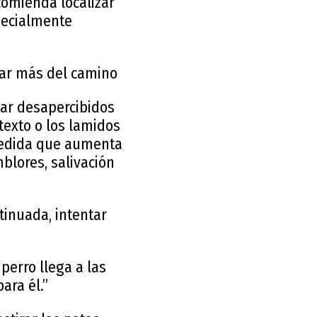
comienda localizar
pecialmente
tar más del camino
ar desapercibidos
texto o los lamidos
medida que aumenta
blores, salivación
tinuada, intentar
perro llega a las
ara él.”