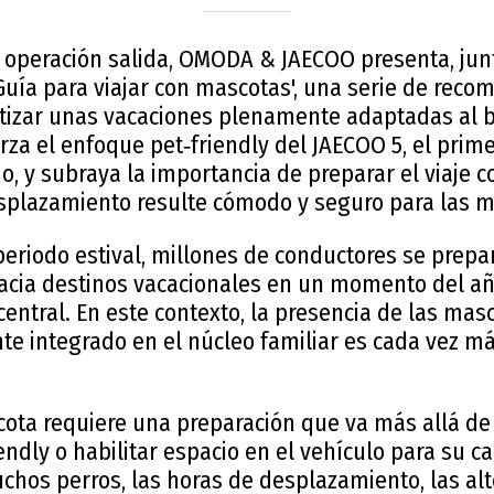
a operación salida, OMODA & JAECOO presenta, jun
Guía para viajar con mascotas', una serie de rec
tizar unas vacaciones plenamente adaptadas al b
uerza el enfoque pet‑friendly del JAECOO 5, el prim
o, y subraya la importancia de preparar el viaje c
splazamiento resulte cómodo y seguro para las m
periodo estival, millones de conductores se prepar
cia destinos vacacionales en un momento del año
entral. En este contexto, la presencia de las ma
 integrado en el núcleo familiar es cada vez má
cota requiere una preparación que va más allá de
endly o habilitar espacio en el vehículo para su c
chos perros, las horas de desplazamiento, las alt