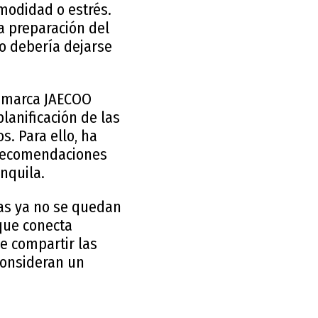
modidad o estrés.
la preparación del
no debería dejarse
a marca JAECOO
lanificación de las
. Para ello, ha
n recomendaciones
nquila.
tas ya no se quedan
 que conecta
e compartir las
consideran un