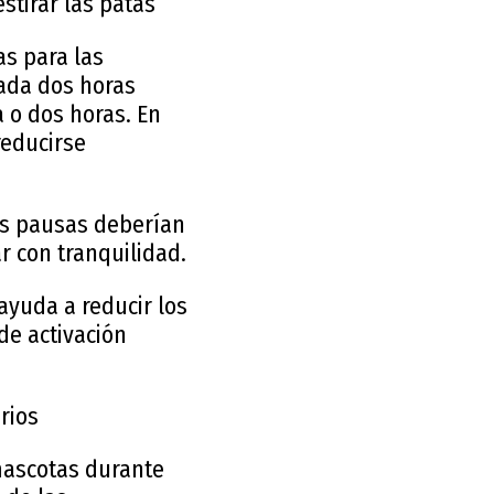
stirar las patas
s para las
ada dos horas
 o dos horas. En
reducirse
as pausas deberían
r con tranquilidad.
ayuda a reducir los
de activación
rios
mascotas durante