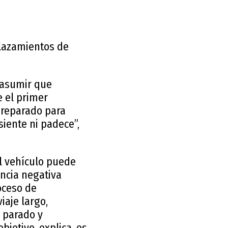
plazamientos de
 asumir que
e el primer
preparado para
siente ni padece”,
l vehículo puede
ncia negativa
roceso de
iaje largo,
 parado y
bjetivo, explica, es