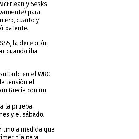
 McErlean y Sesks
tivamente) para
cero, cuarto y
dó patente.
SS5, la decepción
ar cuando iba
sultado en el WRC
e tensión el
on Grecia con un
a la prueba,
nes y el sábado.
o ritmo a medida que
imer día para