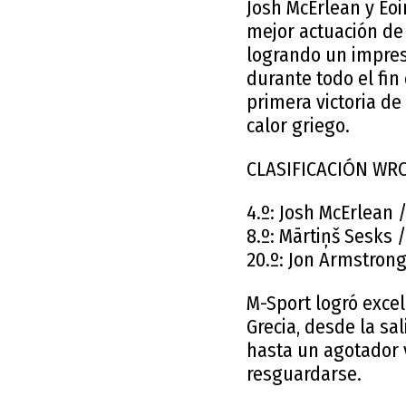
Josh McErlean y Eoi
mejor actuación de 
logrando un impres
durante todo el fi
primera victoria de
calor griego.
CLASIFICACIÓN WRC
4.º: Josh McErlean 
8.º: Mārtiņš Sesks 
20.º: Jon Armstron
M-Sport logró exce
Grecia, desde la sa
hasta un agotador v
resguardarse.