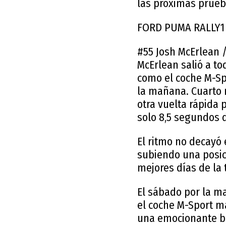
las próximas prueba
FORD PUMA RALLY1
#55 Josh McErlean /
McErlean salió a t
como el coche M-Spo
la mañana. Cuarto m
otra vuelta rápida 
solo 8,5 segundos 
El ritmo no decayó
subiendo una posic
mejores días de la 
El sábado por la m
el coche M-Sport m
una emocionante bat