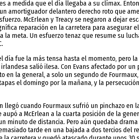
es a medida que el día llegaba a su clímax. Ento
 un amortiguador delantero derecho roto que am
esfuerzo. McErlean y Treacy se negaron a dejar esca
nífica reparación en la carretera para asegurar e
sta la meta. Un esfuerzo tenaz que resume su luch
C.
l día fue la más tensa hasta el momento, pero la
 irlandesa salió ilesa. Con Evans afectado por un
nto en la general, a solo un segundo de Fourmaux
apas el domingo por la mañana, y la persecució
ión llegó cuando Fourmaux sufrió un pinchazo en 
 aupó a McErlean a la cuarta posición de la genera
un minuto de distancia. Pero aún quedaba drama 
demasiado tarde en una bajada a dos tercios del re
de la carretera y quedó atascado durante unos 30