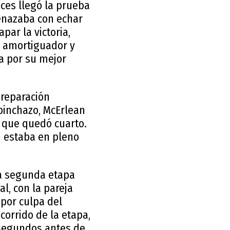
nces llegó la prueba
enazaba con echar
par la victoria,
l amortiguador y
a por su mejor
 reparación
 pinchazo, McErlean
, que quedó cuarto.
n estaba en pleno
la segunda etapa
l, con la pareja
por culpa del
corrido de la etapa,
 segundos antes de