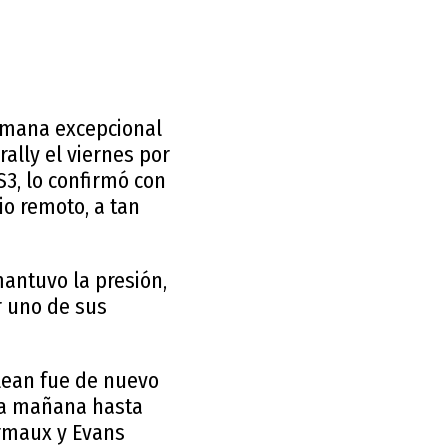
semana excepcional
ally el viernes por
S3, lo confirmó con
io remoto, a tan
antuvo la presión,
r uno de sus
lean fue de nuevo
 la mañana hasta
urmaux y Evans