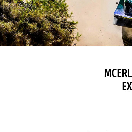
MCERL
EX