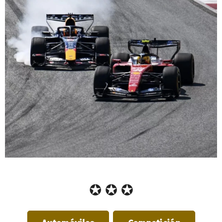
✪ ✪ ✪