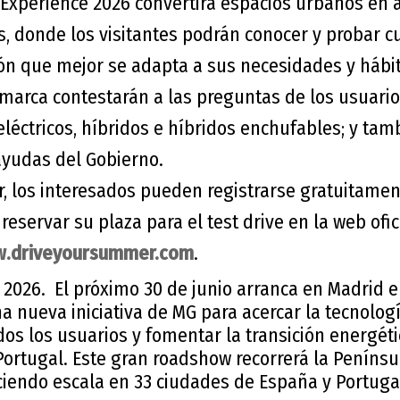
xperience 2026 convertirá espacios urbanos en a
s, donde los visitantes podrán conocer y probar cu
ción que mejor se adapta a sus necesidades y hábi
 marca contestarán a las preguntas de los usuari
eléctricos, híbridos e híbridos enchufables; y ta
ayudas del Gobierno.
r, los interesados pueden registrarse gratuitamen
 reservar su plaza para el test drive en la web ofic
.driveyoursummer.com
.
o, 2026. El próximo 30 de junio arranca en Madrid
a nueva iniciativa de MG para acercar la tecnologí
os los usuarios y fomentar la transición energét
ortugal. Este gran roadshow recorrerá la Penínsu
ciendo escala en 33 ciudades de España y Portuga