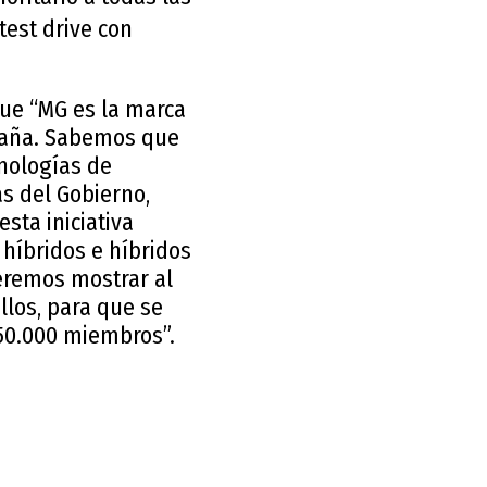
 test drive con
que “MG es la marca
spaña. Sabemos que
nologías de
as del Gobierno,
sta iniciativa
 híbridos e híbridos
eremos mostrar al
los, para que se
150.000 miembros”.