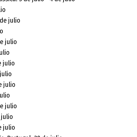
lio
de julio
io
e julio
ulio
 julio
julio
 julio
ulio
e julio
julio
 julio