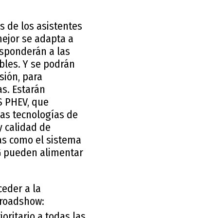
 de los asistentes
mejor se adapta a
esponderán a las
bles. Y se podrán
sión, para
s. Estarán
S PHEV, que
as tecnologías de
y calidad de
as como el sistema
MG pueden alimentar
ceder a la
l roadshow:
ioritario a todas las