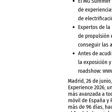
El MG Summer E
de experiencia
de electrifica
Expertos de la
de propulsión 
conseguir las 
Antes de acudi
la exposición y
roadshow:
www
Madrid, 26 de juni
Experience 2026, un
más avanzada a tod
móvil de España y P
más de 96 días, ha