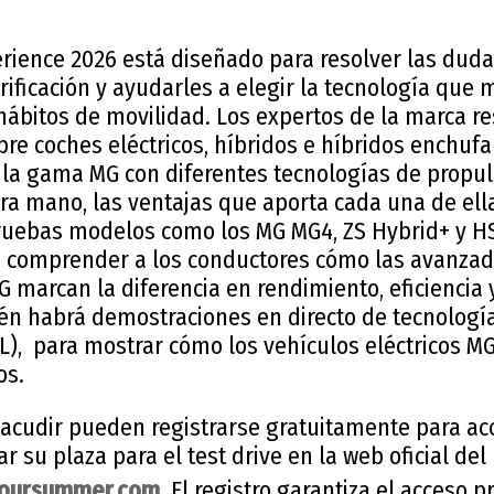
ience 2026 está diseñado para resolver las dudas
rificación y ayudarles a elegir la tecnología que 
hábitos de movilidad. Los expertos de la marca r
re coches eléctricos, híbridos e híbridos enchufa
la gama MG con diferentes tecnologías de propul
ra mano, las ventajas que aporta cada una de ella
ruebas modelos como los MG MG4, ZS Hybrid+ y H
 comprender a los conductores cómo las avanzad
MG marcan la diferencia en rendimiento, eficiencia 
n habrá demostraciones en directo de tecnologí
2L), para mostrar cómo los vehículos eléctricos 
os.
 acudir pueden registrarse gratuitamente para ac
ar su plaza para el test drive en la web oficial de
yoursummer.com
. El registro garantiza el acceso pr