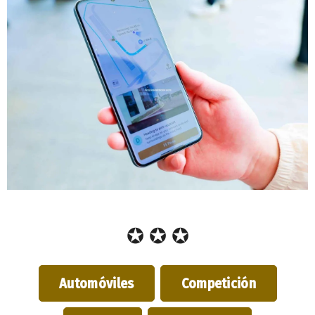
✪ ✪ ✪
Automóviles
Competición