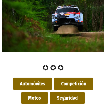
✪ ✪ ✪
Automóviles
Competición
Motos
Seguridad