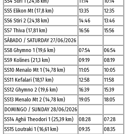
SS4 Stiri 1 (24,18 km)
11:14
10:14
SS5 Elikon Mt (17,8 km)
13:35
12:35
SS6 Stiri 2 (24,18 km)
14:46
13:46
SS7 Thiva (17,81 km)
16:56
15:56
SÁBADO / SATURDAY 27/06/2026
SS8 Ghymno 1 (19,6 km)
07:54
06:54
SS9 Kolines (21,3 km)
09:19
08:19
SS10 Menalo Mt 1 (14,78 km)
11:05
10:05
SS11 Kefalari (18,17 km)
12:58
11:58
SS12 Ghymno 2 (19,6 km)
16:39
15:39
SS13 Menalo Mt 2 (14,78 km)
19:05
18:05
DOMINGO / SUNDAY 28/06/2026
SS14 Aghii Theodori 1 (25,39 km)
08:28
07:28
SS15 Loutraki 1 (16,61 km)
09:35
08:35