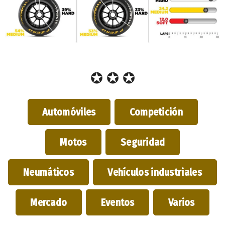
✪ ✪ ✪
Automóviles
Competición
Motos
Seguridad
Neumáticos
Vehículos industriales
Mercado
Eventos
Varios