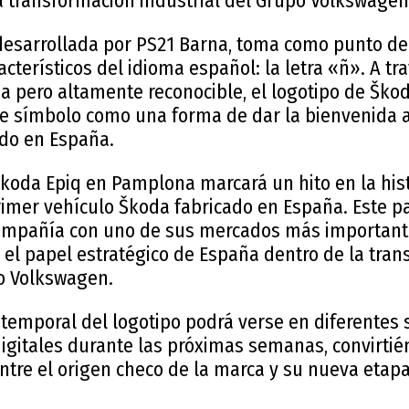
a transformación industrial del Grupo Volkswagen
 desarrollada por PS21 Barna, toma como punto de
terísticos del idioma español: la letra «ñ». A tr
a pero altamente reconocible, el logotipo de Ško
e símbolo como una forma de dar la bienvenida 
ado en España.
koda Epiq en Pamplona marcará un hito en la hist
rimer vehículo Škoda fabricado en España. Este pa
compañía con uno de sus mercados más important
 el papel estratégico de España dentro de la tra
po Volkswagen.
 temporal del logotipo podrá verse en diferentes
digitales durante las próximas semanas, convirti
tre el origen checo de la marca y su nueva etapa