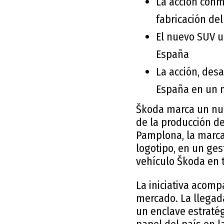
La acción conm
fabricación de
El nuevo SUV u
España
La acción, desa
España en un 
Škoda marca un nue
de la producción d
Pamplona, la marca 
logotipo, en un ges
vehículo Škoda en t
La iniciativa acom
mercado. La llegad
un enclave estratég