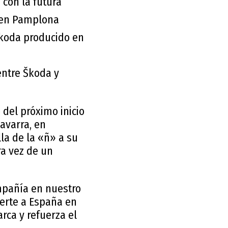
 con la futura
, en Pamplona
Škoda producido en
entre Škoda y
del próximo inicio
avarra, en
la de la «ñ» a su
ra vez de un
mpañía en nuestro
ierte a España en
rca y refuerza el