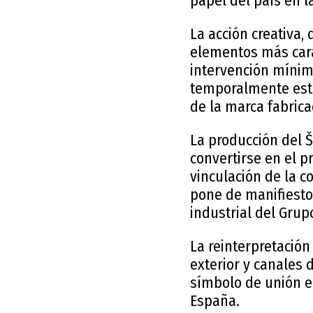
papel del país en l
La acción creativa,
elementos más carac
intervención mínim
temporalmente est
de la marca fabric
La producción del Š
convertirse en el p
vinculación de la 
pone de manifiesto
industrial del Gru
La reinterpretación
exterior y canales 
símbolo de unión en
España.