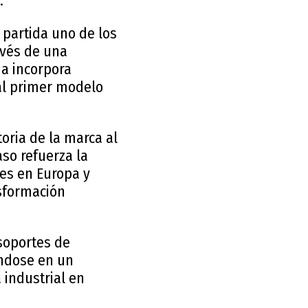
.
 partida uno de los
avés de una
da incorpora
al primer modelo
oria de la marca al
so refuerza la
es en Europa y
nsformación
 soportes de
éndose en un
 industrial en