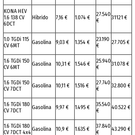
KONA HEV
27.540
1.6 138 CV
Híbrido
7,16 €
1.074 €
31121 €
€
6DCT
1.0 TGDi 115
23.190
Gasolina
9,03 €
1.354 €
27.705 €
CV 6MT
€
1.6 TGDi 150
25.940
Gasolina
10,31 €
1.546 €
31.078 €
CV 6MT
€
1.6 TGDi 150
27.740
Gasolina
10,11 €
1.516 €
32.800 €
CV 7DCT
€
1.6 TGDi 180
35.540
Gasolina
9,97 €
1.495 €
40.522 €
CV 7DCT
€
1.6 TGDi 180
37.840
Gasolina
10,9 €
1.635 €
43.290 €
CV 7DCT 4x4
€