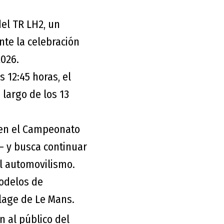
el TR LH2, un
nte la celebración
2026.
s 12:45 horas, el
 largo de los 13
 en el Campeonato
 y busca continuar
el automovilismo.
modelos de
lage de Le Mans.
 al público del