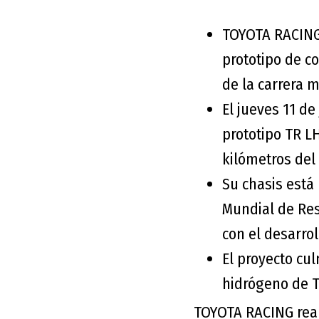
TOYOTA RACING 
prototipo de c
de la carrera 
El jueves 11 de
prototipo TR L
kilómetros del 
Su chasis est
Mundial de Re
con el desarro
El proyecto cu
hidrógeno de T
TOYOTA RACING real