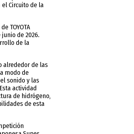
l Circuito de la
D de TOYOTA
 junio de 2026.
rollo de la
io alrededor de las
a a modo de
el sonido y las
sta actividad
ctura de hidrógeno,
bilidades de esta
mpetición
 japonesa Super