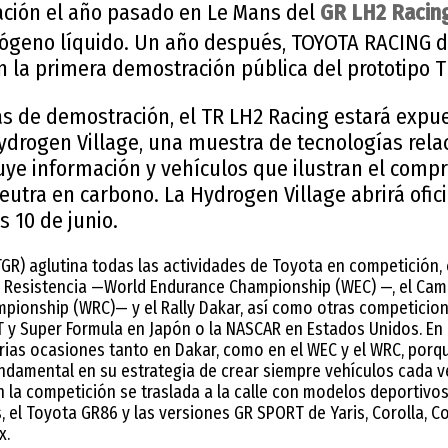
tación el año pasado en Le Mans del
GR LH2 Racin
ógeno líquido. Un año después, TOYOTA RACING da
n la primera demostración pública del prototipo 
as de demostración, el TR LH2 Racing estará expue
ydrogen Village, una muestra de tecnologías rela
uye información y vehículos que ilustran el comp
eutra en carbono. La Hydrogen Village abrirá ofi
s 10 de junio.
R) aglutina todas las actividades de Toyota en competición, 
Resistencia —World Endurance Championship (WEC) —, el Ca
mpionship (WRC)— y el Rally Dakar, así como otras competicio
T y Super Formula en Japón o la NASCAR en Estados Unidos. En 
ias ocasiones tanto en Dakar, como en el WEC y el WRC, porqu
ndamental en su estrategia de crear siempre vehículos cada ve
la competición se traslada a la calle con modelos deportivo
s, el Toyota GR86 y las versiones GR SPORT de Yaris, Corolla, C
x.