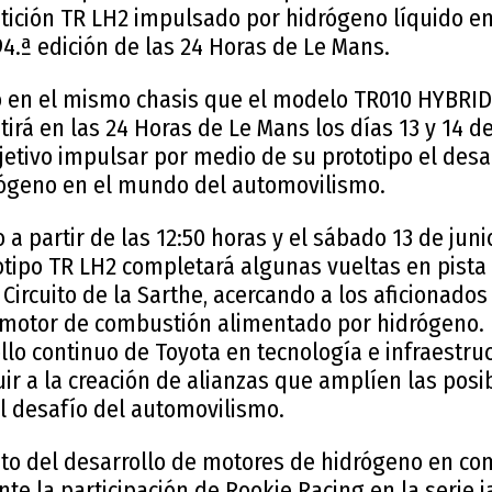
ición TR LH2 impulsado por hidrógeno líquido en e
94.ª edición de las 24 Horas de Le Mans.
o en el mismo chasis que el modelo TR010 HYBRI
rá en las 24 Horas de Le Mans los días 13 y 14 de
jetivo impulsar por medio de su prototipo el desar
rógeno en el mundo del automovilismo.
o a partir de las 12:50 horas y el sábado 13 de jun
totipo TR LH2 completará algunas vueltas en pist
Circuito de la Sarthe, acercando a los aficionados 
motor de combustión alimentado por hidrógeno. E
llo continuo de Toyota en tecnología e infraestru
r a la creación de alianzas que amplíen las posi
l desafío del automovilismo.
eto del desarrollo de motores de hidrógeno en co
te la participación de Rookie Racing en la serie