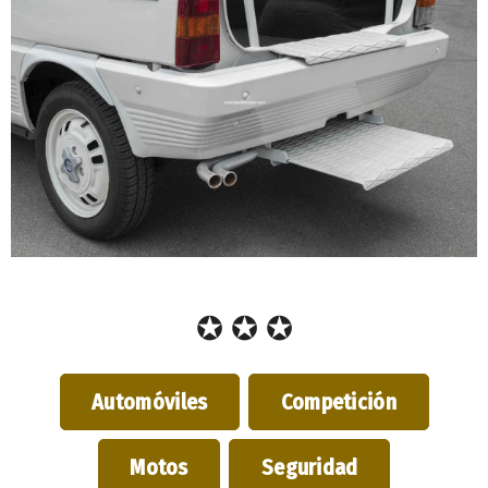
✪ ✪ ✪
Automóviles
Competición
Motos
Seguridad