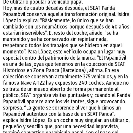
De utilitario popular a vehículo papal
Hoy, más de cuatro décadas después, el SEAT Panda
Papamóvil conserva aquella transformación original. Isidre
López lo explica: “Básicamente, lo único que se han
cambiado son los neumáticos, porque después de 40 años
estarían inservibles”. El resto del coche, añade, “se ha
mantenido y se ha conservado sin repintar nada,
respetando todos los trabajos que se hicieron en aquel
momento”. Para López, este vehículo ocupa un lugar muy
especial dentro del patrimonio de la marca. “El Papamóvil
es una de las joyas que tenemos en la colección de SEAT
Históricos en Zona Franca (Barcelona)”, afirma. En esa
colección se conservan actualmente 375 vehículos, y en la
famosa Nave A-122 hay expuestos 240 coches. Aunque no
se trata de un museo abierto de forma permanente al
público, SEAT organiza visitas puntuales y, cuando el Panda
Papamóvil aparece ante los visitantes, sigue provocando
sorpresa. “La gente se sorprende al ver que hicimos un
Papamóvil auténtico con la base de un SEAT Panda”,
explica Isidre López. Es un coche muy singular, un utilitario,
pequeño y sencillo que, por una necesidad imprevista,
terminó convertido en vehículo papal. Con el paso del