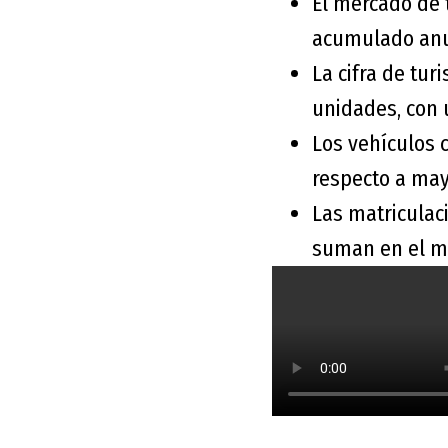
El mercado de 
acumulado anua
La cifra de tu
unidades, con 
Los vehículos 
respecto a may
Las matriculac
suman en el m