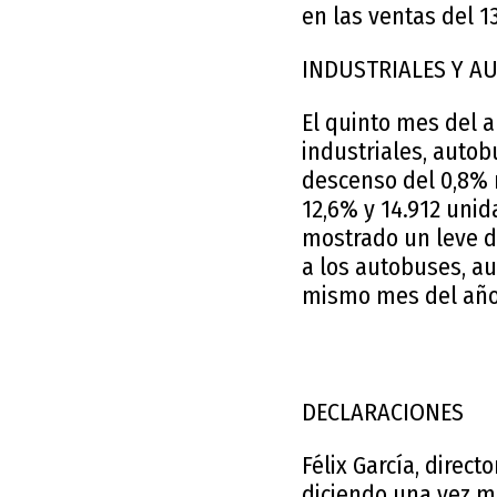
en las ventas del 1
INDUSTRIAL
El quinto mes del a
industriales, autob
descenso del 0,8% 
12,6% y 14.912 unid
mostrado un leve d
a los autobuses, a
mismo mes del año 
DECLARACIO
Félix García, dire
diciendo una vez m