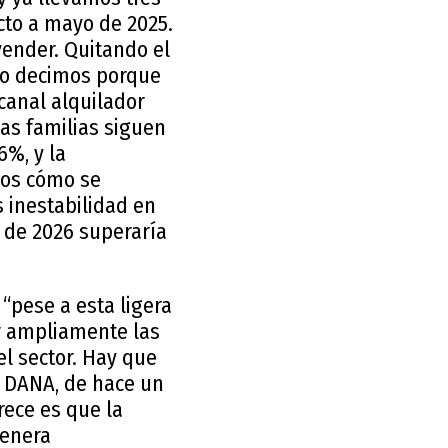
cto a mayo de 2025.
ender. Quitando el
 lo decimos porque
canal alquilador
las familias siguen
6%, y la
mos cómo se
 inestabilidad en
do de 2026 superaría
“pese a esta ligera
r ampliamente las
el sector. Hay que
 DANA, de hace un
rece es que la
genera