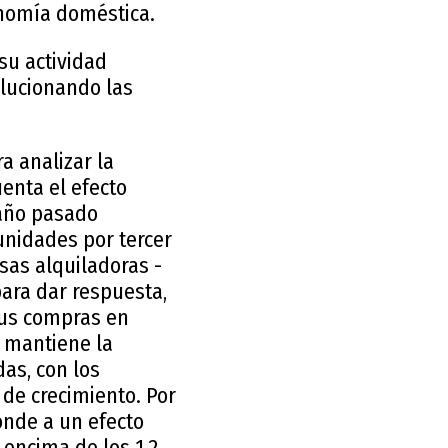
nomía doméstica.
su actividad
olucionando las
a analizar la
enta el efecto
 año pasado
unidades por tercer
sas alquiladoras -
ara dar respuesta,
sus compras en
 mantiene la
as, con los
 de crecimiento. Por
nde a un efecto
 encima de los 1,2