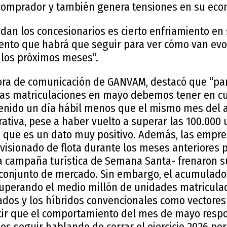
comprador y también genera tensiones en su eco
adan los concesionarios es cierto enfriamiento en 
iento que habrá que seguir para ver cómo van ev
 los próximos meses”.
tora de comunicación de GANVAM, destacó que “par
las matriculaciones en mayo debemos tener en cu
tenido un día hábil menos que el mismo mes del
ativa, pese a haber vuelto a superar las 100.000 
o que es un dato muy positivo. Además, las empre
visionado de flota durante los meses anteriores p
la campaña turística de Semana Santa- frenaron 
 conjunto de mercado. Sin embargo, el acumulado
 superando el medio millón de unidades matriculad
cados y los híbridos convencionales como vectores
ir que el comportamiento del mes de mayo respo
s seguir hablando de cerrar el ejercicio 2026 por