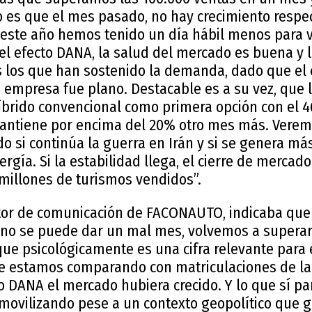
to es que el mes pasado, no hay crecimiento respe
 este año hemos tenido un día hábil menos para v
 el efecto DANA, la salud del mercado es buena y
es los que han sostenido la demanda, dado que el 
 empresa fue plano. Destacable es a su vez, que 
íbrido convencional como primera opción con el 4
 mantiene por encima del 20% otro mes más. Vere
 si continúa la guerra en Irán y si se genera más
ergía. Si la estabilidad llega, el cierre de merca
 millones de turismos vendidos”.
ctor de comunicación de FACONAUTO, indicaba que 
 no se puede dar un mal mes, volvemos a supera
ue psicológicamente es una cifra relevante para 
e estamos comparando con matriculaciones de la
to DANA el mercado hubiera crecido. Y lo que sí pa
ovilizando pese a un contexto geopolítico que 