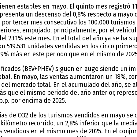
ienen estables en mayo. El quinto mes registró 1
epresenta un descenso del 0,8% respecto a mayo d
 por tercer mes consecutivo los 100.000 turismos
riores, empujado, principalmente, por el vehículo
el 23,1% este mes. En el total del año ya se ha s
con 519.531 unidades vendidas en los cinco primer
,9% más en este periodo que en el mismo de 2025
rificados (BEV+PHEV) siguen en auge siendo un 
obal. En mayo, las ventas aumentaron un 18%, con
 del mercado total. En el acumulado del año, se a
ás que el mismo periodo del año anterior, repres
 p.p. por encima de 2025.
as de CO2 de los turismos vendidos en mayo se 
kilómetro recorrido, un 2,8% inferior que la medi
s vendidos en el mismo mes de 2025. En el conjun