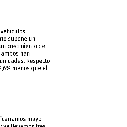
 vehículos
unto supone un
un crecimiento del
es ambos han
 unidades. Respecto
 2,6% menos que el
ó “cerramos mayo
 ya llevamos tres