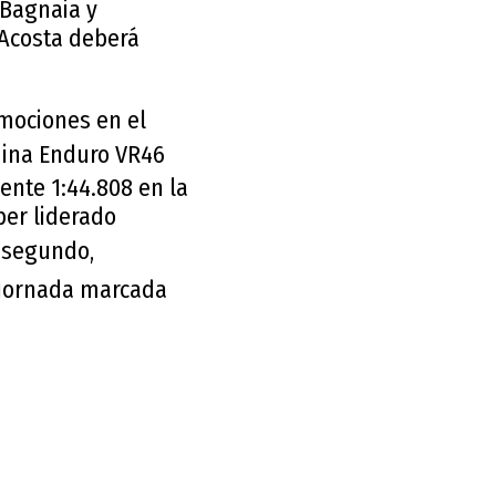
 Bagnaia y
e Acosta deberá
emociones en el
ina Enduro VR46
nte 1:44.808 en la
ber liderado
 segundo,
 jornada marcada