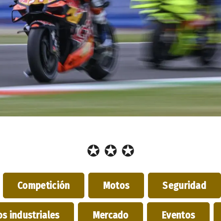
✪ ✪ ✪
Competición
Motos
Seguridad
s industriales
Mercado
Eventos