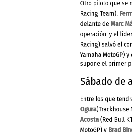
Otro piloto que se
Racing Team).
Ferm
delante de
Marc M
operación, y el líde
Racing) salvó el co
Yamaha MotoGP) y 
supone el primer pa
Sábado de a
Entre los que tendr
Ogura
(Trackhouse
Acosta
(Red Bull K
MotoGP) y
Brad Bin