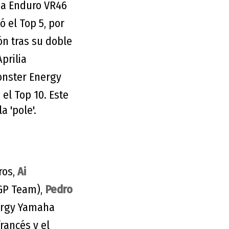
a Enduro VR46
 el Top 5, por
ón tras su doble
prilia
nster Energy
el Top 10. Este
a 'pole'.
ros,
Ai
GP Team),
Pedro
ergy Yamaha
rancés y el