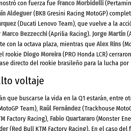
 mostró con fuerza fue
Franco Morbidelli
(Pertamin
ín Aldeguer
(BK8 Gresini Racing MotoGP) completó
árquez
(Ducati Lenovo Team), que vuelve a la acci
r
Marco Bezzecchi
(Aprilia Racing).
Jorge Martín
(A
rte con la octava plaza, mientras que
Alex Rins
(Mo
el rookie
Diogo Moreira
(PRO Honda LCR) cerraron 
se directo del rookie brasileño para la lucha por l
lto voltaje
án que buscarse la vida en la Q1 estarán, entre ot
 MotoGP Team),
Raúl Fernández
(Trackhouse Moto
TM Factory Racing),
Fabio Quartararo
(Monster En
der
(Red Bull KTM Factory Racing). En el caso del f