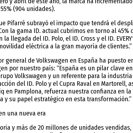
ro y abril de este año, la marca ha incrementado
n 55% (904 unidades).
que Pifarré subrayó el impacto que tendrá el despl
“Con la gama ID. actual cubrimos en torno al 45%
n la llegada del ID. Polo, el ID. Cross y el ID. EVE
ovilidad eléctrica a la gran mayoría de clientes.”
tor general de Volkswagen en España ha puesto en
n por nuestro país: “España es un pilar clave en 
 Grupo Volkswagen y un referente para la industri
ción del ID. Polo y el Cupra Raval en Martorell, a
piq en Pamplona, refuerza nuestra confianza en la
a y su papel estratégico en esta transformación.”
 en una nueva era
toria y más de 20 millones de unidades vendidas,