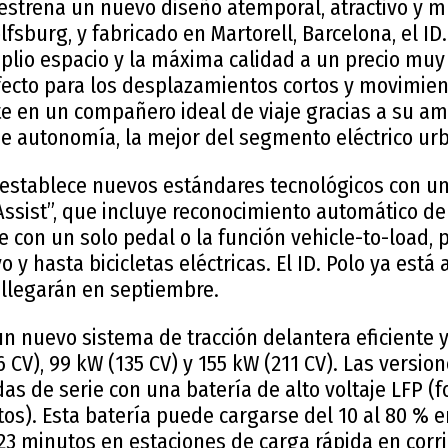
estrena un nuevo diseño atemporal, atractivo y mu
fsburg, y fabricado en Martorell, Barcelona, el I
plio espacio y la máxima calidad a un precio muy a
rfecto para los desplazamientos cortos y movimien
 en un compañero ideal de viaje gracias a su amp
e autonomía, la mejor del segmento eléctrico ur
n establece nuevos estándares tecnológicos con u
Assist”, que incluye reconocimiento automático d
e con un solo pedal o la función vehicle-to-load,
o y hasta bicicletas eléctricas. El ID. Polo ya está 
llegarán en septiembre.
 un nuevo sistema de tracción delantera eficiente y
6 CV), 99 kW (135 CV) y 155 kW (211 CV). Las versio
s de serie con una batería de alto voltaje LFP (fo
etos). Esta batería puede cargarse del 10 al 80 % 
 minutos en estaciones de carga rápida en corri