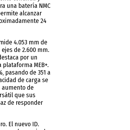
ora una batería NMC
ermite alcanzar
proximadamente 24
o mide 4.053 mm de
e ejes de 2.600 mm.
destaca por un
la plataforma MEB+.
%, pasando de 351 a
pacidad de carga se
ste aumento de
rsátil que sus
paz de responder
o. El nuevo ID.