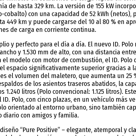
ía de hasta 329 km. La versión de 155 kW incorp
cobalto) con una capacidad de 52 kWh (netos), p
ta 449 km y puede cargarse del 10 al 80 % en a
nes de carga en corriente continua.
o y perfecto para el día a día. El nuevo ID. Pol
ancho y 1.530 mm de alto, con una distancia entr
 el modelo con motor de combustión, el ID. Polo 
l espacio significativamente superior gracias a 
 es el volumen del maletero, que aumenta un 25 
 respaldos de los asientos traseros abatidos, la ca
s 1.240 litros (Polo convencional: 1.125 litros). E
l ID. Polo, con cinco plazas, en un vehículo más ve
olo orientado al entorno urbano, sino también ca
o diario con amigos y familia.
iseño “Pure Positive” – elegante, atemporal y clar