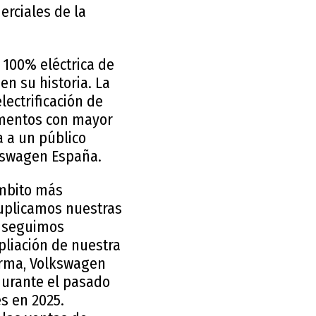
rciales de la
 100% eléctrica de
 su historia. La
lectrificación de
gmentos con mayor
a a un público
lkswagen España.
ámbito más
duplicamos nuestras
6 seguimos
pliación de nuestra
orma, Volkswagen
urante el pasado
s en 2025.