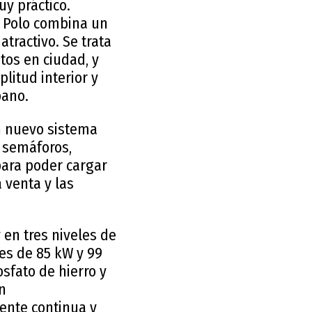
y práctico.
D. Polo combina un
tractivo. Se trata
tos en ciudad, y
litud interior y
bano.
n nuevo sistema
e semáforos,
 para poder cargar
a venta y las
 en tres niveles de
nes de 85 kW y 99
sfato de hierro y
en
ente continua y