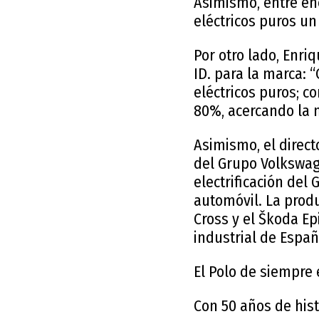
Asimismo, entre ene
eléctricos puros u
Por otro lado, Enri
ID. para la marca: 
eléctricos puros; co
80%, acercando la m
Asimismo, el direc
del Grupo Volkswage
electrificación del
automóvil. La produc
Cross y el Škoda E
industrial de Españ
El Polo de siempre
Con 50 años de his