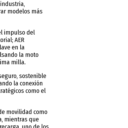
industria,
erar modelos más
l impulso del
orial; AER
lave en la
ulsando la moto
tima milla.
seguro, sostenible
zando la conexión
tratégicos como el
s de movilidad como
a, mientras que
 recarga, uno de los