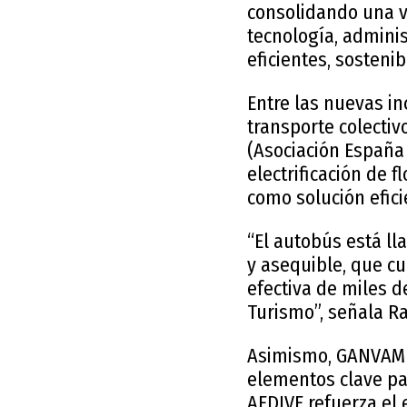
consolidando una v
tecnología, admini
eficientes, sosteni
Entre las nuevas i
transporte colectiv
(Asociación España 
electrificación de 
como solución efici
“El autobús está ll
y asequible, que cu
efectiva de miles d
Turismo”, señala R
Asimismo, GANVAM ap
elementos clave pa
AEDIVE refuerza el 