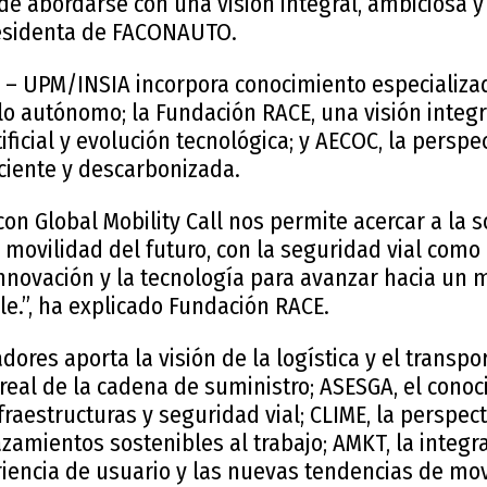
e abordarse con una visión integral, ambiciosa y 
residenta de FACONAUTO.
A – UPM/INSIA incorpora conocimiento especializa
lo autónomo; la Fundación RACE, una visión integ
rtificial y evolución tecnológica; y AECOC, la perspe
ficiente y descarbonizada.
con Global Mobility Call nos permite acercar a la 
 movilidad del futuro, con la seguridad vial como 
nnovación y la tecnología para avanzar hacia un
ble.”, ha explicado Fundación RACE.
dores aporta la visión de la logística y el transp
eal de la cadena de suministro; ASESGA, el conoc
fraestructuras y seguridad vial; CLIME, la perspec
azamientos sostenibles al trabajo; AMKT, la integr
iencia de usuario y las nuevas tendencias de movi