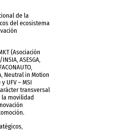
ional de la
icos del ecosistema
ovación
AMKT (Asociación
/INSIA, ASESGA,
, FACONAUTO,
, Neutral in Motion
 y UFV – MSI
carácter transversal
 la movilidad
innovación
utomoción.
atégicos,