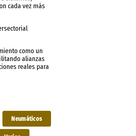
son cada vez más
ersectorial
namiento como un
ilitando alianzas
ciones reales para
Neumáticos