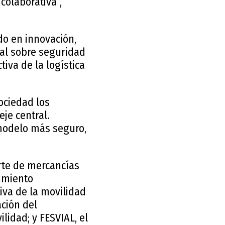
colaborativa”,
do en innovación,
ral sobre seguridad
ctiva de la logística
sociedad los
eje central.
 modelo más seguro,
orte de mercancías
imiento
tiva de la movilidad
ación del
lidad; y FESVIAL, el