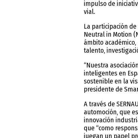
impulso de iniciati
vial.
La participación de
Neutral in Motion (
ámbito académico, i
talento, investigac
“Nuestra asociació
inteligentes en Esp
sostenible en la vi
presidente de Smart
A través de SERNAU
automoción, que est
innovación industria
que “como responsa
juegan un papel pro