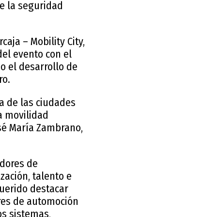
de la seguridad
aja – Mobility City,
del evento con el
o el desarrollo de
ro.
a de las ciudades
a movilidad
José María Zambrano,
edores de
zación, talento e
 querido destacar
ores de automoción
os sistemas,