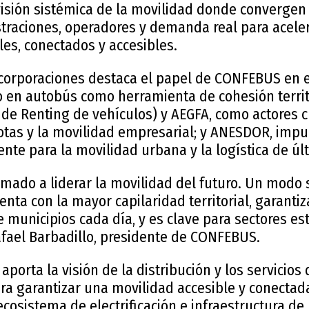
isión sistémica de la movilidad donde convergen 
straciones, operadores y demanda real para acel
bles, conectados y accesibles.
ncorporaciones destaca el papel de CONFEBUS en e
o en autobús como herramienta de cohesión territ
de Renting de vehículos) y AEGFA, como actores c
flotas y la movilidad empresarial; y ANESDOR, imp
ente para la movilidad urbana y la logística de úl
amado a liderar la movilidad del futuro. Un modo 
enta con la mayor capilaridad territorial, garanti
e municipios cada día, y es clave para sectores es
afael Barbadillo, presidente de CONFEBUS.
orta la visión de la distribución y los servicio
ra garantizar una movilidad accesible y conectad
ecosistema de electrificación e infraestructura de