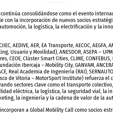
l continúa consolidándose como el evento internac
e con la incorporación de nuevos socios estratég
automoción, la logística, la electrificación y la inn
CIIEC, AEDIVE, AER, EA Transporte, AECOC, AEGFA, 
ing, Usuario y Movilidad), ANESDOR, ASEPA – UPM
res, CEOE, Clúster Smart Cities, CLIME, CONFEBUS
undación Ibercaja – Mobility City, GANVAM, ANCERA
ACE, Real Academia de Ingeniería (RAI), SERNAUTO
sco de Vitoria – MotorSport Institute) refuerza el 
rando sectores clave como el transporte colectivo,
lidad eléctrica, la logística, la seguridad vial, la 
keting, la ingeniería y la cadena de valor de la a
incorporan a Global Mobility Call como socios estr