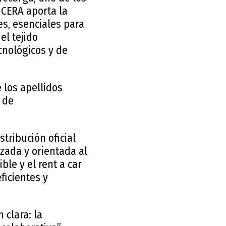
NCERA aporta la
s, esenciales para
el tejido
cnológicos y de
 los apellidos
 de
tribución oficial
izada y orientada al
ble y el rent a car
ficientes y
 clara: la