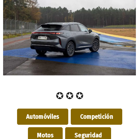
✪ ✪ ✪
Automóviles
Competición
Motos
Seguridad