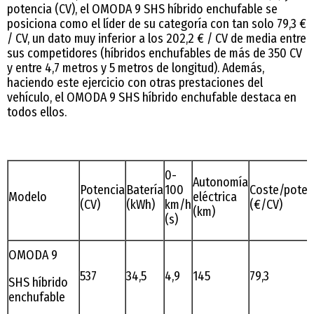
potencia (CV), el OMODA 9 SHS híbrido enchufable se
posiciona como el líder de su categoría con tan solo 79,3 €
/ CV, un dato muy inferior a los 202,2 € / CV de media entre
sus competidores (híbridos enchufables de más de 350 CV
y entre 4,7 metros y 5 metros de longitud). Además,
haciendo este ejercicio con otras prestaciones del
vehículo, el OMODA 9 SHS híbrido enchufable destaca en
todos ellos.
0-
Autonomía
Potencia
Batería
100
Coste/poten
Modelo
eléctrica
(CV)
(kWh)
km/h
(€/CV)
(km)
(s)
OMODA 9
537
34,5
4,9
145
79,3
SHS híbrido
enchufable