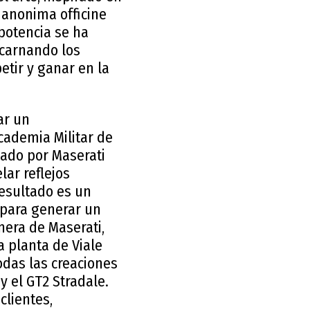
 anonima officine
potencia se ha
ncarnando los
tir y ganar en la
ar un
cademia Militar de
lado por Maserati
lar reflejos
resultado es un
 para generar un
nera de Maserati,
a planta de Viale
todas las creaciones
y el GT2 Stradale.
clientes,