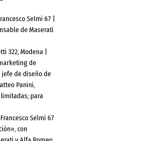
Francesco Selmi 67 |
onsable de Maserati
tti 322, Modena |
 marketing de
 jefe de diseño de
atteo Panini,
imitadas; para
 Francesco Selmi 67
ción», con
erati y Alfa Romeo.