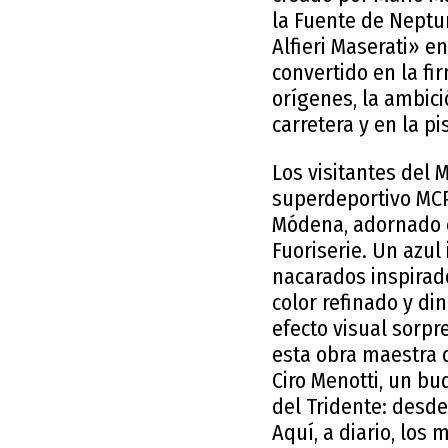
la Fuente de Neptun
Alfieri Maserati» 
convertido en la fi
orígenes, la ambic
carretera y en la pi
Los visitantes del 
superdeportivo MCP
Módena, adornado c
Fuoriserie. Un azul 
nacarados inspirado
color refinado y d
efecto visual sorpr
esta obra maestra d
Ciro Menotti, un bu
del Tridente: desde
Aquí, a diario, los