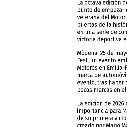
La octava edición d
punto de empezar e
veterana del Motor 
puertas de la histór
en una serie de co
victoria deportiva e
Módena, 25 de mayo 
Fest, un evento emb
Motores en Emilia-R
marca de automóvile
evento, tras haber
pocas marcas en e
La edición de 2026 
importancia para Ma
de su primera victo
creado por Mario M