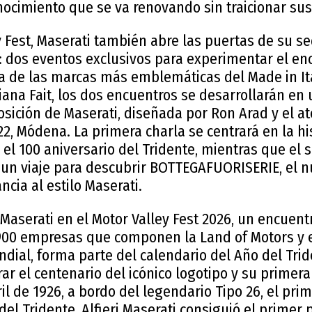
ocimiento que se va renovando sin traicionar sus 
y Fest, Maserati también abre las puertas de su 
: dos eventos exclusivos para experimentar el enc
a de las marcas más emblemáticas del Made in It
iana Fait, los dos encuentros se desarrollarán en
osición de Maserati, diseñada por Ron Arad y el at
322, Módena. La primera charla se centrará en la hi
 el 100 aniversario del Tridente, mientras que el
a un viaje para descubrir BOTTEGAFUORISERIE, el 
ncia al estilo Maserati.
 Maserati en el Motor Valley Fest 2026, un encuent
900 empresas que componen la Land of Motors y 
dial, forma parte del calendario del Año del Trid
ar el centenario del icónico logotipo y su primera
bril de 1926, a bordo del legendario Tipo 26, el pr
 del Tridente, Alfieri Maserati consiguió el primer