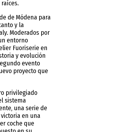
raíces.
sede de Módena para
anto y la
aly. Moderados por
 un entorno
elier Fuoriserie en
storia y evolución
 segundo evento
nuevo proyecto que
ro privilegiado
el sistema
ente, una serie de
 victoria en una
imer coche que
 puesto en su