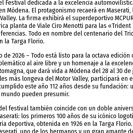
el Festival dedicada a la excelencia automovilístic
n Módena. El protagonismo recaerá en Maserati,
Valley. La firma exhibirá el superdeportivo MCPUR
ica planta de Viale Ciro Menotti para las «Trident
nferencias. Todo en nombre del centenario del Tri
n la Targa Florio.
de 2026 – Todo está listo para la octava edición 
lemático al aire libre y un homenaje a la excelenc
omagna, que dará vida a Módena del 28 al 30 de ju
s más longeva del Motor Valley, participará en e
 cumplido este año 112 años desde su fundación: 
l mundo pueden presumir.
del festival también coincide con un doble aniver
serati: los primeros 100 años de su icónico logotip
ria deportiva, obtenida en 1926 en la Targa Florio.
aserati, uno de los hermanos y un gran amante del