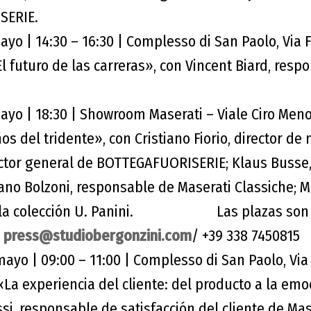
SERIE.
yo | 14:30 – 16:30 | Complesso di San Paolo, Via 
l futuro de las carreras», con Vincent Biard, resp
ayo | 18:30 | Showroom Maserati – Viale Ciro Meno
os del tridente», con Cristiano Fiorio, director de
ector general de BOTTEGAFUORISERIE; Klaus Busse,
iano Bolzoni, responsable de Maserati Classiche; M
e la colección U. Panini. Las plazas son l
:
press@studiobergonzini.com
/ +39 338 7450815
mayo | 09:00 – 11:00 | Complesso di San Paolo, Via
«La experiencia del cliente: del producto a la emo
si, responsable de satisfacción del cliente de Mas