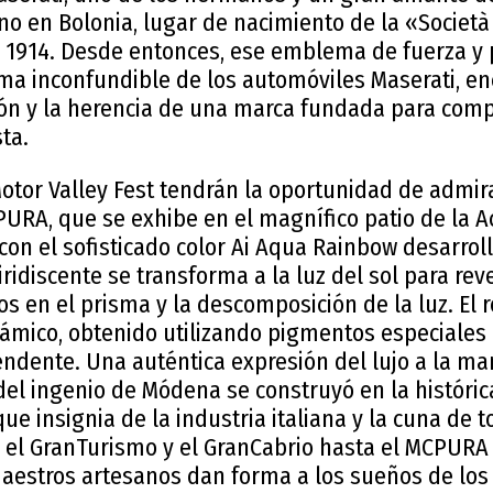
o en Bolonia, lugar de nacimiento de la «Società
en 1914. Desde entonces, ese emblema de fuerza y 
rma inconfundible de los automóviles Maserati, e
ión y la herencia de una marca fundada para compe
sta.
Motor Valley Fest tendrán la oportunidad de admir
URA, que se exhibe en el magnífico patio de la A
on el sofisticado color Ai Aqua Rainbow desarrol
iridiscente se transforma a la luz del sol para reve
s en el prisma y la descomposición de la luz. El 
inámico, obtenido utilizando pigmentos especiales
endente. Una auténtica expresión del lujo a la ma
el ingenio de Módena se construyó en la históric
que insignia de la industria italiana y la cuna de 
 el GranTurismo y el GranCabrio hasta el MCPURA 
 maestros artesanos dan forma a los sueños de los 