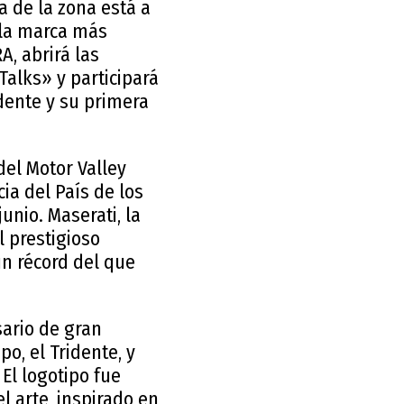
a de la zona está a
 la marca más
A, abrirá las
 Talks» y participará
dente y su primera
del Motor Valley
ia del País de los
nio. Maserati, la
l prestigioso
un récord del que
sario de gran
o, el Tridente, y
 El logotipo fue
 arte, inspirado en