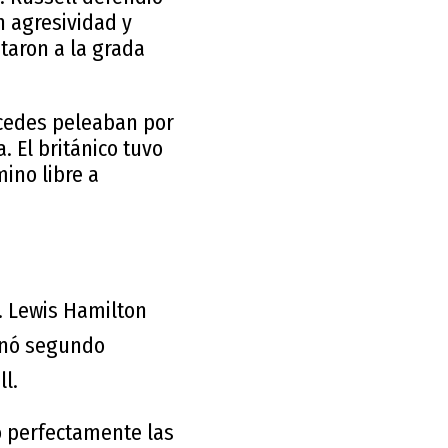
n agresividad y
taron a la grada
rcedes peleaban por
. El británico tuvo
ino libre a
.
Lewis Hamilton
inó segundo
ll.
ó perfectamente las