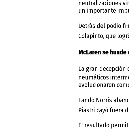
neutralizaciones vi
un importante impu
Detrás del podio fi
Colapinto
, que logr
McLaren se hunde 
La gran decepción 
neumáticos interm
evolucionaron com
Lando Norris
aband
Piastri
cayó fuera de
El resultado permi