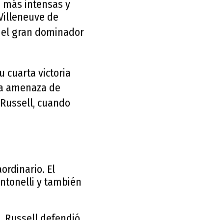
s más intensas y
 Villeneuve de
 el gran dominador
u cuarta victoria
 la amenaza de
Russell
, cuando
rdinario. El
Antonelli y también
. Russell defendió