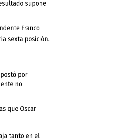
 resultado supone
endente
Franco
ia sexta posición.
apostó por
mente no
ras que
Oscar
ja tanto en el