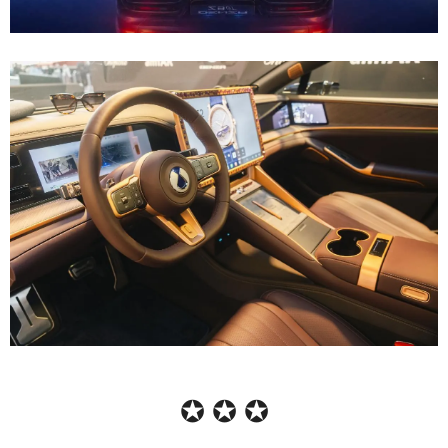
✪ ✪ ✪