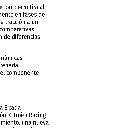
 par permitirá al
mente en fases de
e tracción a un
 comparativas
n de diferencias
dinámicas
frenada
y el componente
la E cada
ón. Citroën Racing
dimiento, una nueva