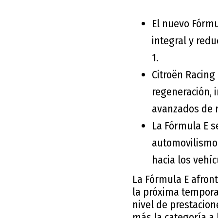
El nuevo Fórmu
integral y redu
1.
Citroën Racing
regeneración, 
avanzados de r
La Fórmula E s
automovilismo 
hacia los vehíc
La Fórmula E afron
la próxima tempora
nivel de prestacion
más la categoría a 