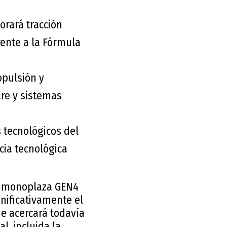
orará tracción
rente a la Fórmula
opulsión y
are y sistemas
 tecnológicos del
cia tecnológica
el monoplaza GEN4
nificativamente el
ue acercará todavía
l, incluida la