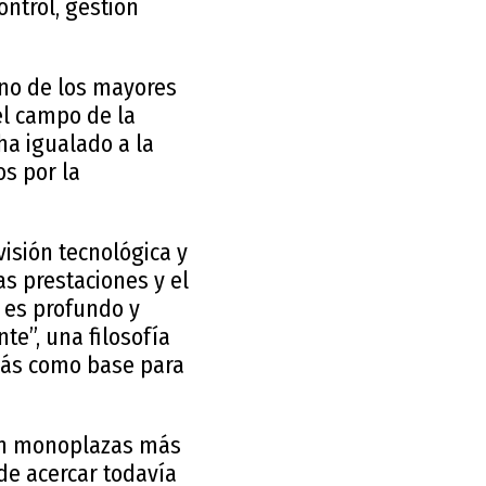
ontrol, gestión
uno de los mayores
el campo de la
ha igualado a la
os por la
isión tecnológica y
las prestaciones y el
 es profundo y
nte”, una filosofía
más como base para
con monoplazas más
de acercar todavía