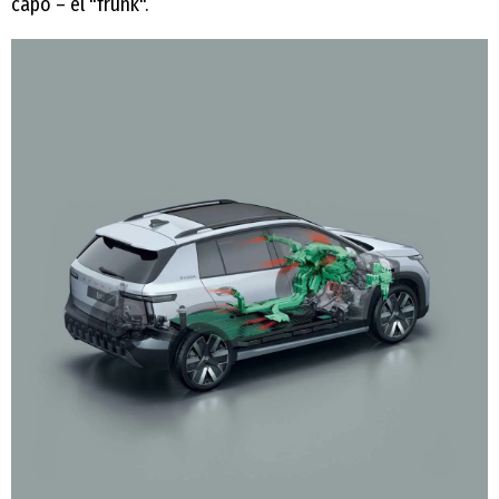
capó – el "frunk".