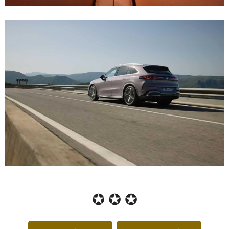
✪ ✪ ✪