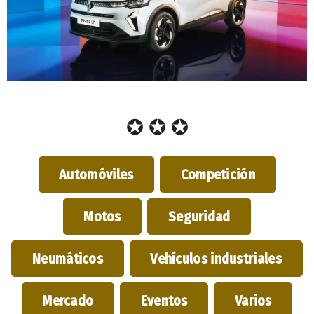
✪ ✪ ✪
Automóviles
Competición
Motos
Seguridad
Neumáticos
Vehículos industriales
Mercado
Eventos
Varios