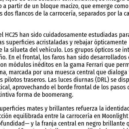
o a partir de un bloque macizo, que emerge com
os dos flancos de la carrocería, separados por la c
el HC25 han sido cuidadosamente estudiadas para
as superficies acristaladas y rebajar ópticamente 
la silueta del vehículo. Los grupos ópticos se i
ño. En el frontal, los faros han sido desarrollado
con módulos inéditos en la gama Ferrari que perm
a, marcada por una muesca central que dialoga 
os pilotos traseros. Las luces diurnas (DRL) se di
tical, aprovechando el borde frontal de los pasos
tintiva forma de boomerang.
superficies mates y brillantes refuerza la identida
cción equilibrada entre la carrocería en Moonlig
ofundidad— y la franja central en negro brillante q