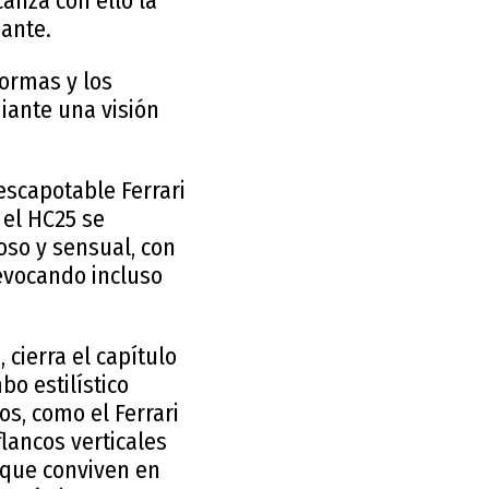
canza con ello la
ante.
formas y los
diante una visión
escapotable Ferrari
 el HC25 se
oso y sensual, con
evocando incluso
cierra el capítulo
bo estilístico
s, como el Ferrari
flancos verticales
s que conviven en