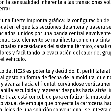
n la sensualidad inherente a las transiciones vo
errari.
 una fuerte impronta gráfica: la configuración d
ual en el que las secciones delantera y trasera 
nciados, unidos por una banda central envolvent
ional. Este elemento se manifiesta como una cinta
ncipales necesidades del sistema térmico, canali
adores y facilitando la evacuación del calor del g
el vehículo.
ico del HC25 es potente y decidido. El perfil latera
al gesto en forma de flecha de la moldura, que n
 y avanza hacia el frontal, curvándose verticalme
anilla esculpida y regresar después hacia atrás, 
ste trazo está concebido para enfatizar la muscula
 visual de empuje que proyecta la carrocería hac
a, lejos de una solución convencional, se integra 