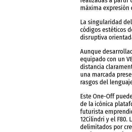
realizadas a partir 
máxima expresión d
La singularidad del
códigos estéticos d
disruptiva orientad
Aunque desarrollad
equipado con un V8 
distancia clarament
una marcada presen
rasgos del lenguaje
Este One-Off puede 
de la icónica plataf
futurista emprendi
12Cilindri y el F80.
delimitados por cre