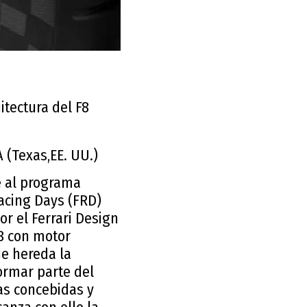
itectura del F8
 (Texas,EE. UU.)
e al programa
Racing Days (FRD)
or el Ferrari Design
V8 con motor
ue hereda la
formar parte del
as concebidas y