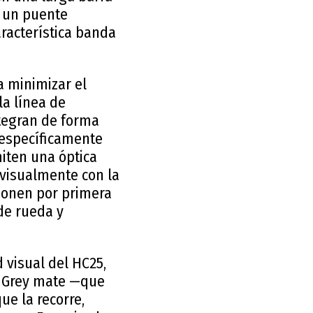
o un puente
aracterística banda
 minimizar el
la línea de
ntegran de forma
s específicamente
iten una óptica
visualmente con la
sponen por primera
 de rueda y
d visual del HC25,
ht Grey mate —que
ue la recorre,