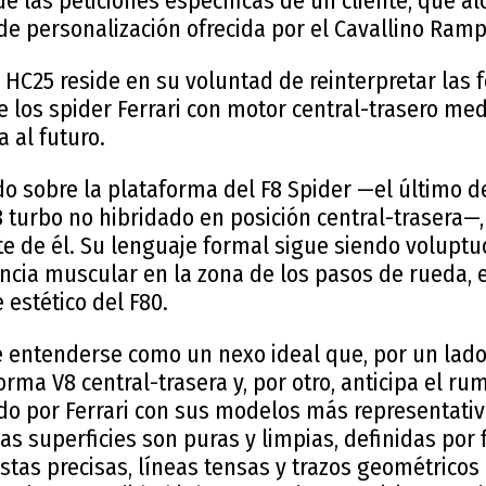
de las peticiones específicas de un cliente, que al
e personalización ofrecida por el Cavallino Ramp
 HC25 reside en su voluntad de reinterpretar las 
e los spider Ferrari con motor central-trasero me
a al futuro.
o sobre la plataforma del F8 Spider —el último d
turbo no hibridado en posición central-trasera—,
e de él. Su lenguaje formal sigue siendo voluptu
cia muscular en la zona de los pasos de rueda, 
 estético del F80.
entenderse como un nexo ideal que, por un lado, 
orma V8 central-trasera y, por otro, anticipa el rum
do por Ferrari con sus modelos más representativo
 Las superficies son puras y limpias, definidas por 
stas precisas, líneas tensas y trazos geométrico