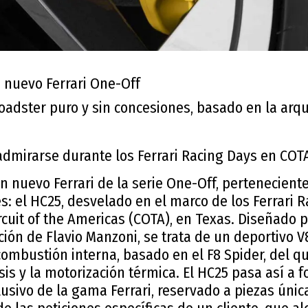
 nuevo Ferrari One-Off
oadster puro y sin concesiones, basado en la arqu
admirarse durante los Ferrari Racing Days en COTA
n nuevo Ferrari de la serie One-Off, pertenecient
s: el HC25, desvelado en el marco de los Ferrari 
rcuit of the Americas (COTA), en Texas. Diseñado p
cción de Flavio Manzoni, se trata de un deportivo 
combustión interna, basado en el F8 Spider, del q
asis y la motorización térmica. El HC25 pasa así a 
sivo de la gama Ferrari, reservado a piezas únic