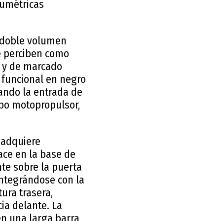
lumétricas
e doble volumen
se perciben como
e y de marcado
 funcional en negro
zando la entrada de
rupo motopropulsor,
l adquiere
ace en la base de
nte sobre la puerta
integrándose con la
tura trasera,
ia delante. La
en una larga barra