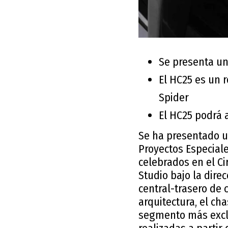
Se presenta un
El HC25 es un r
Spider
El HC25 podrá 
Se ha presentado u
Proyectos Especiale
celebrados en el Ci
Studio bajo la dire
central-trasero de 
arquitectura, el ch
segmento más exclu