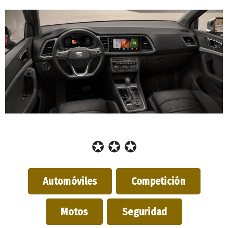
✪ ✪ ✪
Automóviles
Competición
Motos
Seguridad