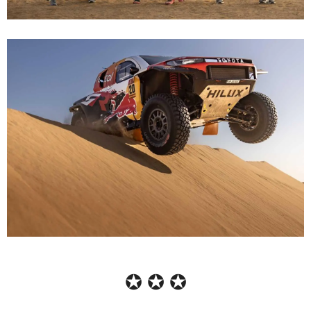
✪ ✪ ✪