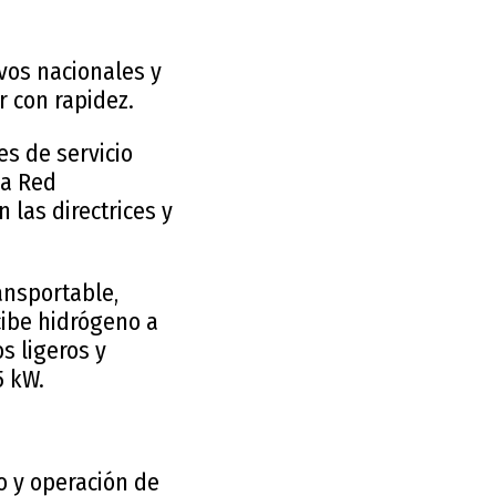
ivos nacionales y
 con rapidez.
s de servicio
la Red
las directrices y
ansportable,
cibe hidrógeno a
s ligeros y
5 kW.
o y operación de