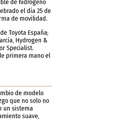
tible de hidrógeno
ebrado el día 25 de
forma de movilidad.
 de Toyota España;
arcía, Hydrogen &
r Specialist.
 de primera mano el
 cambio de modelo
zgo que no solo no
on un sistema
namiento suave,