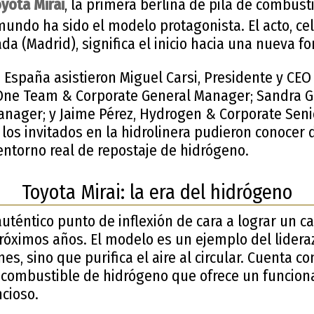
yota Mirai
, la primera berlina de pila de combus
undo ha sido el modelo protagonista. El acto, cel
a (Madrid), significa el inicio hacia una nueva 
 España asistieron Miguel Carsi, Presidente y CEO
One Team & Corporate General Manager; Sandra G
nager; y Jaime Pérez, Hydrogen & Corporate Senio
 los invitados en la hidrolinera pudieron conocer
entorno real de repostaje de hidrógeno.
Toyota Mirai: la era del hidrógeno
auténtico punto de inflexión de cara a lograr un
próximos años. El modelo es un ejemplo del lidera
es, sino que purifica el aire al circular. Cuenta c
de combustible de hidrógeno que ofrece un funcio
cioso.