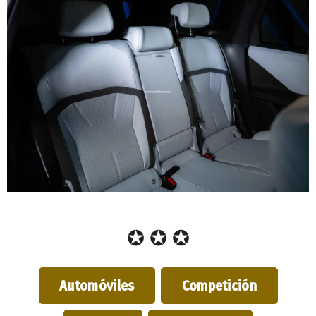
✪ ✪ ✪
Automóviles
Competición