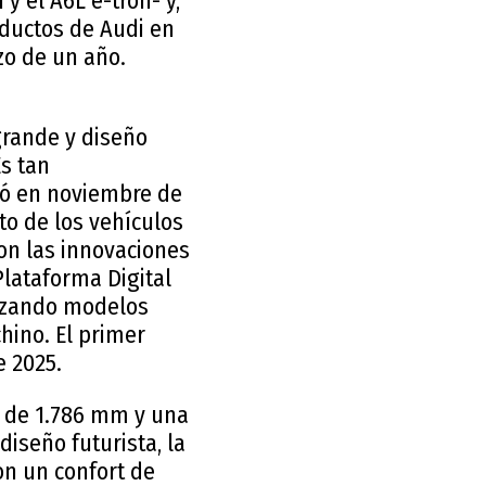
y el A6L e-tron- y,
oductos de Audi en
zo de un año.
grande y diseño
s tan
tó en noviembre de
to de los vehículos
con las innovaciones
Plataforma Digital
anzando modelos
ino. El primer
e 2025.
a de 1.786 mm y una
iseño futurista, la
on un confort de