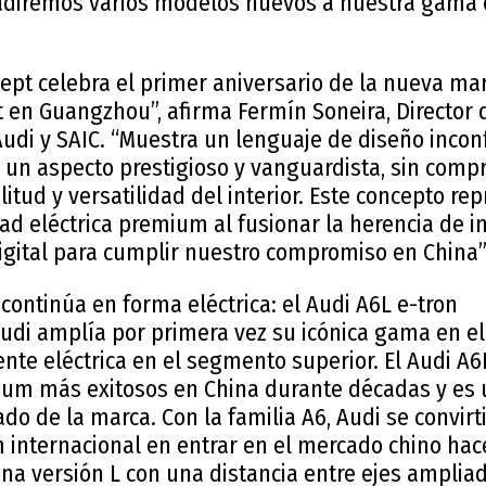
adiremos varios modelos nuevos a nuestra gama e
ept celebra el primer aniversario de la nueva mar
 en Guangzhou”, afirma Fermín Soneira, Director 
Audi y SAIC. “Muestra un lenguaje de diseño inco
 un aspecto prestigioso y vanguardista, sin compr
litud y versatilidad del interior. Este concepto re
dad eléctrica premium al fusionar la herencia de i
igital para cumplir nuestro compromiso en China”
 continúa en forma eléctrica: el Audi A6L e-tron
 Audi amplía por primera vez su icónica gama en e
nte eléctrica en el segmento superior. El Audi A6
ium más exitosos en China durante décadas y es 
do de la marca. Con la familia A6, Audi se convirt
 internacional en entrar en el mercado chino hace
na versión L con una distancia entre ejes amplia