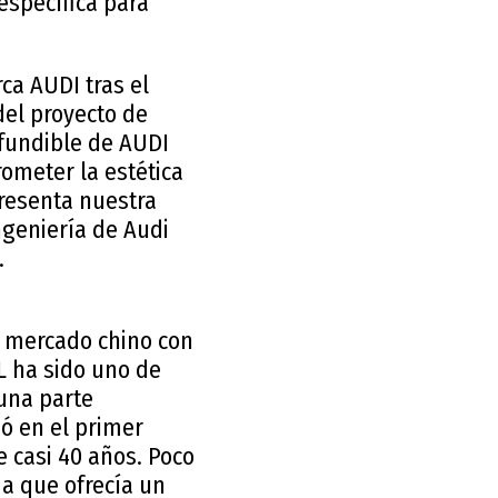
specífica para
ca AUDI tras el
del proyecto de
nfundible de AUDI
ometer la estética
presenta nuestra
ngeniería de Audi
.
l mercado chino con
L ha sido uno de
una parte
ió en el primer
 casi 40 años. Poco
da que ofrecía un