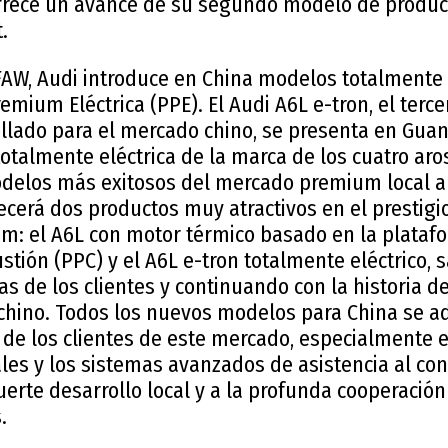
ofrece un avance de su segundo modelo de produ
.
 FAW, Audi introduce en China modelos totalmente
emium Eléctrica (PPE). El Audi A6L e-tron, el terc
llado para el mercado chino, se presenta en Guan
totalmente eléctrica de la marca de los cuatro aro
delos más exitosos del mercado premium local a l
ecerá dos productos muy atractivos en el prestig
um: el A6L con motor térmico basado en la plata
ón (PPC) y el A6L e-tron totalmente eléctrico, s
as de los clientes y continuando con la historia d
chino. Todos los nuevos modelos para China se 
 de los clientes de este mercado, especialmente e
ales y los sistemas avanzados de asistencia al con
fuerte desarrollo local y a la profunda cooperación
.