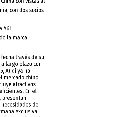
 China con vistas al
ñía, con dos socios
ia A6L
de la marca
 fecha través de su
 a largo plazo con
5, Audi ya ha
el mercado chino.
luye atractivos
ficientes. En el
, presentan
s necesidades de
ermana exclusiva