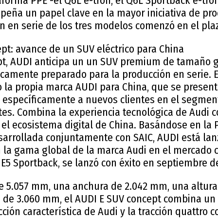
forma PPE -el Q6L e-tron, el Q6L Sportback e-tron 
peña un papel clave en la mayor iniciativa de pr
n en serie de los tres modelos comenzó en el pla
pt: avance de un SUV eléctrico para China
pt, AUDI anticipa un un SUV premium de tamaño 
icamente preparado para la producción en serie. E
 la propia marca AUDI para China, que se presen
a específicamente a nuevos clientes en el segmen
ntes. Combina la experiencia tecnológica de Audi 
 el ecosistema digital de China. Basándose en la 
arrollada conjuntamente con SAIC, AUDI está l
a gama global de la marca Audi en el mercado ch
E5 Sportback, se lanzó con éxito en septiembre d
e 5.057 mm, una anchura de 2.042 mm, una altur
s de 3.060 mm, el AUDI E SUV concept combina un d
ión característica de Audi y la tracción quattro c