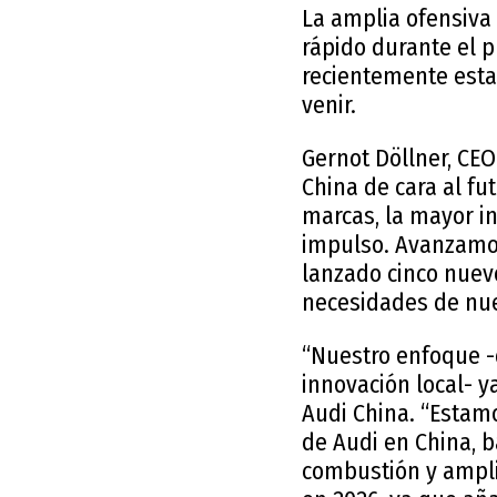
La amplia ofensiva
rápido durante el p
recientemente estab
venir.
Gernot Döllner, CE
China de cara al fu
marcas, la mayor i
impulso. Avanzamos
lanzado cinco nuev
necesidades de nues
“Nuestro enfoque -
innovación local- 
Audi China. “Estamo
de Audi en China, 
combustión y ampli