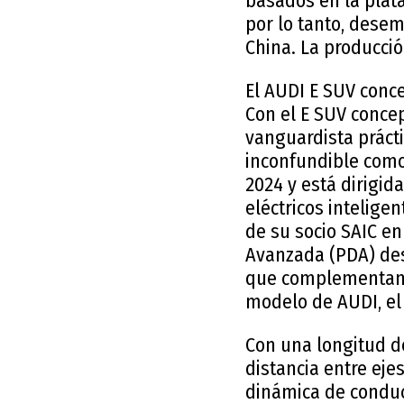
basados en la plata
por lo tanto, desem
China. La producció
El AUDI E SUV conce
Con el E SUV conce
vanguardista práct
inconfundible como
2024 y está dirigid
eléctricos intelige
de su socio SAIC en
Avanzada (PDA) des
que complementan l
modelo de AUDI, el 
Con una longitud d
distancia entre eje
dinámica de conducc