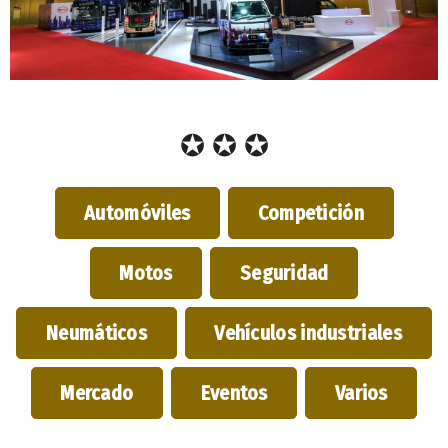
✪ ✪ ✪
Automóviles
Competición
Motos
Seguridad
Neumáticos
Vehículos industriales
Mercado
Eventos
Varios