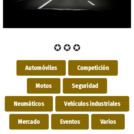
✪ ✪ ✪
Automóviles
Competición
Motos
Seguridad
Neumáticos
Vehículos industriales
Mercado
Eventos
Varios