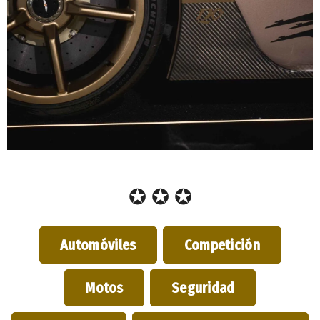
✪ ✪ ✪
Automóviles
Competición
Motos
Seguridad