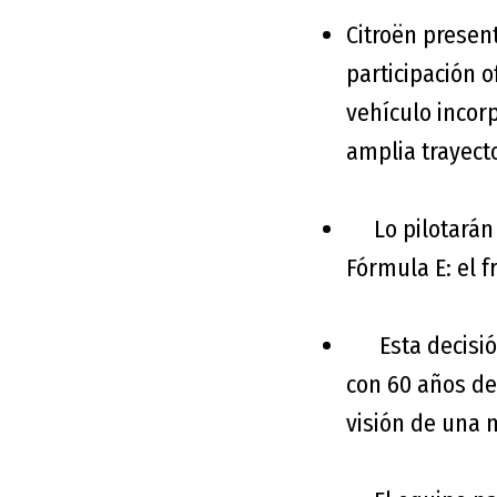
Citroën presen
participación 
vehículo incor
amplia trayecto
Lo pilotarán 
Fórmula E: el f
Esta decisión 
con 60 años de
visión de una 