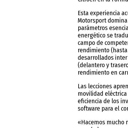
Esta experiencia a
Motorsport dominar e
parámetros esencia
energético se tradu
campo de competenc
rendimiento (hasta 
desarrollados inte
(delantero y traser
rendimiento en carr
Las lecciones apre
movilidad eléctrica
eficiencia de los i
software para el co
«Hacemos mucho má