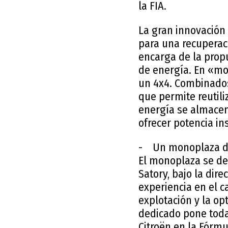
la FIA.
La gran innovación 
para una recuperaci
encarga de la propu
de energía. En «mo
un 4x4. Combinados
que permite reutili
energía se almacen
ofrecer potencia in
- Un monoplaza des
El monoplaza se des
Satory, bajo la dire
experiencia en el c
explotación y la op
dedicado pone toda 
Citroën en la Fórmu