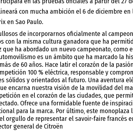
icipará en las pruebas oficiales a partir del 27 
lineará con mucha ambición el 6 de diciembre en l
rix en Sao Paulo.
losos de incorporarnos oficialmente al campeon
s con la misma cultura ganadora que ha permitid
 que ha abordado un nuevo campeonato, como en 
automovilismo es un ámbito que ha marcado la his
más de 60 años. Hace latir el corazón de la pasión
ompetición 100 % eléctrica, responsable y compro
 sólidos y orientados al futuro. Una aventura elé
que encarna nuestra visión de la movilidad del ma
etición en el corazón de las ciudades, que permit
ectado. Ofrece una formidable fuente de inspirac
cional para la marca. Por último, este monoplaza 
a el orgullo de representar el savoir-faire francés e
ector general de Citroën