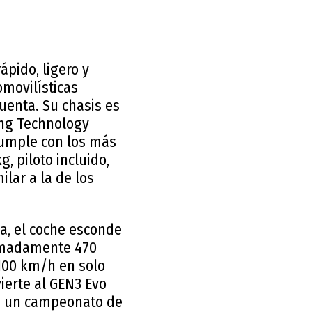
ápido, ligero y
omovilísticas
cuenta. Su chasis es
cing Technology
cumple con los más
, piloto incluido,
ilar a la de los
a, el coche esconde
ximadamente 470
 100 km/h en solo
ierte al GEN3 Evo
en un campeonato de