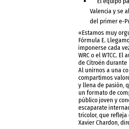
El equipo part
Valencia y se a
del primer e-P
«Estamos muy orgul
Fórmula E. Llegamo
imponerse cada vez
WRC o el WTCC. El 
de Citroën durante 
Al unirnos a una c
compartimos valores
y llena de pasión, 
un formato de comp
público joven y con
escaparate interna
tricolor, que reflej
Xavier Chardon, dir