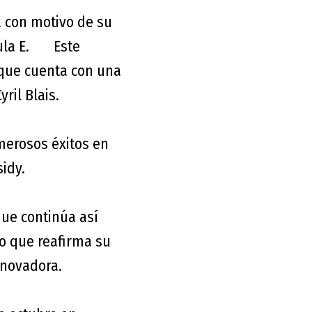
a con motivo de su
rmula E. Este
, que cuenta con una
ril Blais.
merosos éxitos en
sidy.
ue continúa así
po que reafirma su
nnovadora.