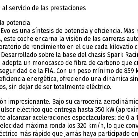
 al servicio de las prestaciones
da potencia
vo es una síntesis de potencia y eficiencia. Más r
, este coche encarna la visión de las carreras aut
oratorio de rendimiento en el que cada kilovatio 
o. Desarrollado sobre la base del chasis Spark Ra
 adopta un monocasco de fibra de carbono que 
 seguridad de la FIA. Con un peso mínimo de 859 kg
eficiencia energética, ofreciendo una dinámica sim
, sin dejar de ser totalmente eléctrico.
ión impresionante. Bajo su carrocería aerodinámic
ulsor eléctrico que entrega hasta 350 kW (apro
ite alcanzar aceleraciones espectaculares: de 0 a
velocidad máxima ronda los 320 km/h, lo que conv
éctrico más rápido que jamás haya participado 