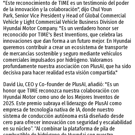
"Este reconocimiento de TIME es un testimonio del poder
de la innovación y la colaboración", dijo Chul Youn
Park, Senior Vice President y Head of Global Commercial
Vehicle y Light Commercial Vehicle Business Division de
Hyundai Motor Company. "Es un verdadero honor ser
reconocido por TIME's Best Inventions, que celebra las
innovaciones que dan forma a un futuro mejor. En Hyundai
queremos contribuir a crear un ecosistema de transporte
de mercancías sostenible y seguro mediante vehículos
comerciales impulsados por hidrógeno. Valoramos
profundamente nuestra asociación con PlusAI, que ha sido
decisiva para hacer realidad esta visión compartida."
David Liu, CEO y Co-founder de PlusAI, añadió: "Es un
honor que TIME reconozca nuestra colaboración con
Hyundai Motor como uno de los Mejores Inventos de
2025. Este premio subraya el liderazgo de PlusAI como
empresa de tecnología nativa de IA, donde nuestro
sistema de conducción autónoma está diseñado desde
cero para ofrecer innovación con seguridad y escalabilidad
en su núcleo”. “Al combinar la plataforma de pila de
combustible de hidrógeno de Hyundai con nuestro