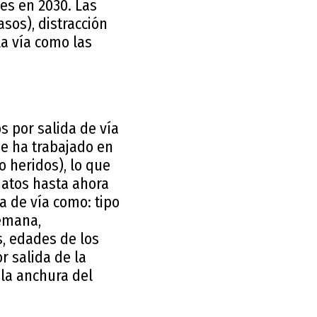
les en 2030. Las
sos), distracción
la vía como las
os por salida de vía
Se ha trabajado en
o heridos), lo que
 datos hasta ahora
a de vía como: tipo
semana,
s, edades de los
r salida de la
 la anchura del