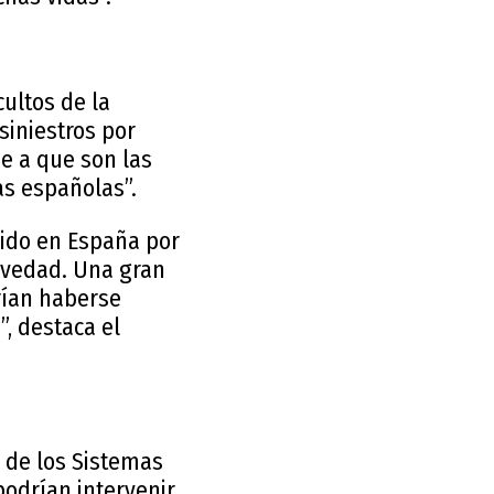
ultos de la
siniestros por
se a que son las
as españolas”.
cido en España por
avedad. Una gran
drían haberse
, destaca el
l de los Sistemas
podrían intervenir