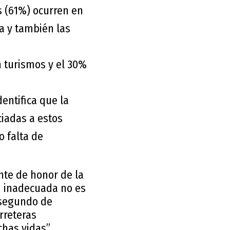
s (61%) ocurren en
a y también las
n turismos y el 30%
entifica que la
ciadas a estos
o falta de
nte de honor de la
d inadecuada no es
n segundo de
rreteras
has vidas”.