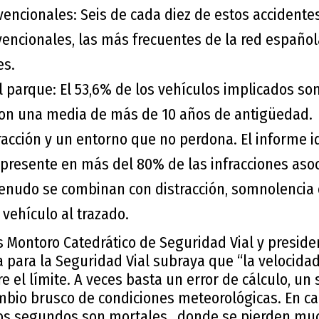
vencionales: Seis de cada diez de estos accidente
vencionales, las más frecuentes de la red español
es.
 parque: El 53,6% de los vehículos implicados so
con una media de más de 10 años de antigüedad.
racción y un entorno que no perdona. El informe id
 presente en más del 80% de las infracciones aso
menudo se combinan con distracción, somnolencia 
vehículo al trazado.
s Montoro Catedrático de Seguridad Vial y preside
 para la Seguridad Vial subraya que “la velocida
e el límite. A veces basta un error de cálculo, u
ambio brusco de condiciones meteorológicas. En ca
os segundos son mortales., donde se pierden muc