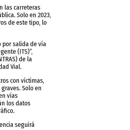
n las carreteras
blica. Solo en 2023,
os de este tipo, lo
o por salida de vía
gente (ITS)”,
INTRAS) de la
ad Vial.
tros con víctimas,
 graves. Solo en
en vías
ún los datos
áfico.
encia seguirá