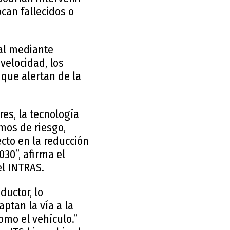
ocan fallecidos o
eal mediante
velocidad, los
 que alertan de la
es, la tecnología
mos de riesgo,
cto en la reducción
030”, afirma el
el INTRAS.
ductor, lo
aptan la vía a la
omo el vehículo.”