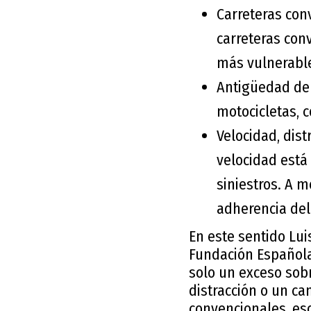
Carreteras con
carreteras con
más vulnerabl
Antigüedad del
motocicletas, 
Velocidad, dist
velocidad está
siniestros. A 
adherencia del 
En este sentido Lui
Fundación Española
solo un exceso sobr
distracción o un c
convencionales, es