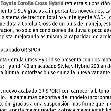
l
Toyota Corolla Cross Hybrid
refuerza su posición
mento C-SUV gracias a importantes novedades. L
l sistema de tracción total 4x4 inteligente AWD-i,
que dota a Corolla Cross de un plus de manejo, est
ación, no solo en condiciones de lluvia o poco ag
opista, mejorando asimismo la capacidad de acel
 acabado GR SPORT
ta Corolla Cross Hybrid se presenta con dos moto
s: Hybrid 140 en acabado Style, y Hybrid 200 en d
ta última motorización se suma la nueva variante
el nuevo acabado GR SPORT con carrocería bitono r
lo. La gama más deportiva del modelo incorporar
ción, gracias a una suspensión más firme que me
cción, aporta mayor rigidez y ofrece mayor estabili