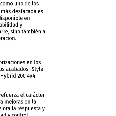
 como uno de los
a más destacada es
 disponible en
abilidad y
arre, sino también a
eración.
rizaciones en los
os acabados -Style
 Hybrid 200 4x4
efuerza el carácter
a mejoras en la
jora la respuesta y
dad y control.