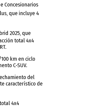
de Concesionarios
us, que incluye 4
rid 2025, que
cción total 4x4
ORT.
/100 km en ciclo
mento C-SUV.
ovechamiento del
te característico de
total 4x4