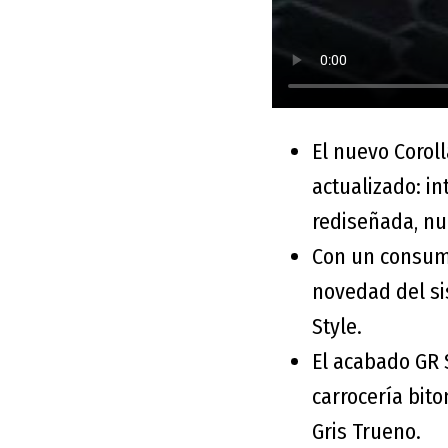
El nuevo Corol
actualizado: in
rediseñada, nu
Con un consumo
novedad del si
Style.
El acabado GR 
carrocería bito
Gris Trueno.