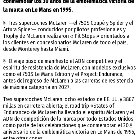
conmemorar los 30 años de la emblemática victoria de
la marca en Le Mans en 1995.
§ Tres supercoches McLaren —el 750S Coupé y Spider y el
Artura Spider— conducidos por pilotos profesionales y
Trophy de McLaren realizaron « Pit Stops » orientados a
los clientes en concesionarios McLaren de todo el país,
desde Monterey hasta Miami.
§ El viaje puso de manifiesto el ADN competitivo y el
espíritu de resistencia de McLaren, con modelos exclusivos
como el 750S Le Mans Edition y el Project: Endurance,
antes del regreso de McLaren a las carreras de resistencia
de máxima categoría en 2027.
Tres supercoches McLaren, ocho estados de EE. UU. y 3867
millas en carretera abierta; el road trip «States of
Endurance» de McLaren ha llevado el espíritu McLaren y el
ADN de competición de la marca por todo Estados Unidos,
como parte de las celebraciones que conmemoran el 30.º
aniversario de la emblemática victoria en Le Mans de 1995,
entre otras cosas.