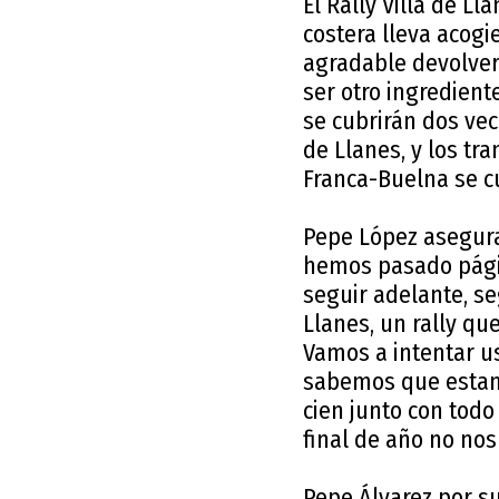
El Rally Villa de L
costera lleva acog
agradable devolver
ser otro ingredien
se cubrirán dos vec
de Llanes, y los tr
Franca-Buelna se c
Pepe López asegura
hemos pasado págin
seguir adelante, se
Llanes, un rally q
Vamos a intentar us
sabemos que estamo
cien junto con todo
final de año no nos
Pepe Álvarez por s