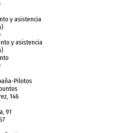
)
)
nto y asistencia
m)
)
nto y asistencia
m)
nto
)
aña-Pilotos
 puntos
rez, 146
a, 91
 57