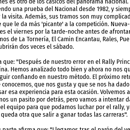
lanes es otro de los cásicos del panorama nacional.
iendo una prueba del Nacional desde 1982, y siemp
 la visita. Además, sus tramos son muy complicad
te que le da más 'picante' a la competición. Nuev
es el viernes por la tarde-noche antes de afrontar
amos de La Tornería, El Camin Encantau, Rales, Pu
ubrirán dos veces el sábado.
 que: "Después de nuestro error en el Rally Princ
a. Hemos analizado todo bien y ahora no nos q
guir confiando en nuestro método. El próximo reto 
ue conocemos, que nos gusta y que se nos ha dado
ar esa experiencia para esta ocasión. Volvemos a
s un pasito por detrás, pero vamos a intentar dar
 el equipo para que podamos luchar por el rally, 
 queda otra que salir a ganar todas las carreras".
u parte afirma que: "Llegamos tras el parón del 