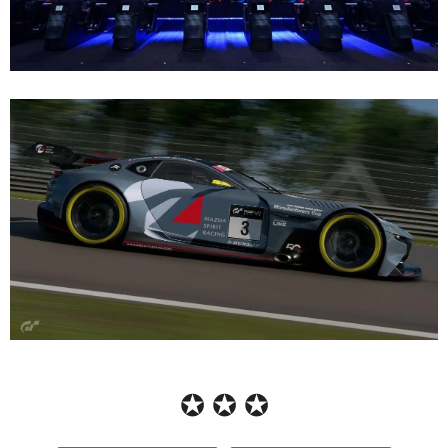
✪ ✪ ✪